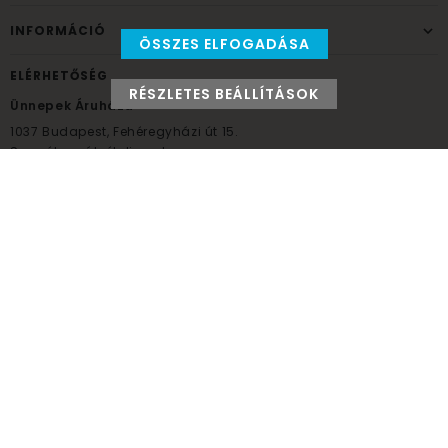
INFORMÁCIÓ
ÖSSZES ELFOGADÁSA
ELÉRHETŐSÉG
RÉSZLETES BEÁLLÍTÁSOK
Ünnepek Áruháza
1037
Budapest,
Fehéregyházi út 15.
Személyes átvételi pont
NYITVATARTÁS
Kedd - Péntek: 10:00 - 18:00
Szombat: 9:00 - 14:00
Hétfő, vasárnap: ZÁRVA
+36 30 984 6955
unnepekaruhaza@bwh.hu
UnnepekAruhaza
Ünnepek Áruháza © a partikellék specialista