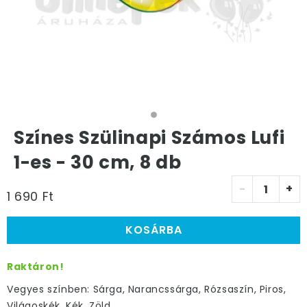
Színes Szülinapi Számos Lufi
1-es - 30 cm, 8 db
-
+
1 690 Ft
KOSÁRBA
Raktáron!
Vegyes színben: Sárga, Narancssárga, Rózsaszín, Piros,
Világoskék, Kék, Zöld.