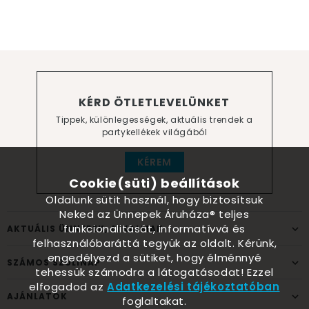
KÉRD ÖTLETLEVELÜNKET
Tippek, különlegességek, aktuális trendek a
partykellékek világából
KÉREM
Cookie(süti) beállítások
Oldalunk sütit használ, hogy biztosítsuk
Neked az Ünnepek Áruháza® teljes
funkcionalitását, informatívvá és
AKTUÁLIS ÜNNEPEK, ALKALMAK
felhasználóbaráttá tegyük az oldalt. Kérünk,
engedélyezd a sütiket, hogy élménnyé
SZÁMOS SZÜLINAP
tehessük számodra a látogatásodat! Ezzel
elfogadod az
Adatkezelési tájékoztatóban
AJÁNLATOK
foglaltakat.