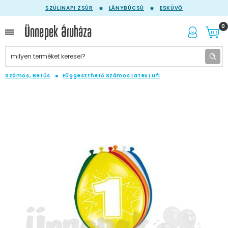
SZÜLINAPI ZSÚR
LÁNYBÚCSÚ
ESKÜVŐ
0
Számos, Betűs
Függeszthető Számos Latex Lufi