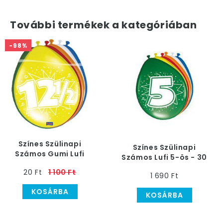
További termékek a kategóriában
-98%
Színes Szülinapi
Színes Szülinapi
Számos Gumi Lufi
Számos Lufi 5-ös - 30
12,5-ös - 30 cm, 8 db
cm, 8 db
20 Ft
1 100 Ft
1 690 Ft
KOSÁRBA
KOSÁRBA