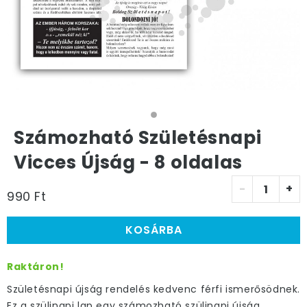
Számozható Születésnapi
Vicces Újság - 8 oldalas
-
+
990 Ft
KOSÁRBA
Raktáron!
Születésnapi újság rendelés kedvenc férfi ismerősödnek.
Ez a szülinapi lap egy számozható szülinapi újság,