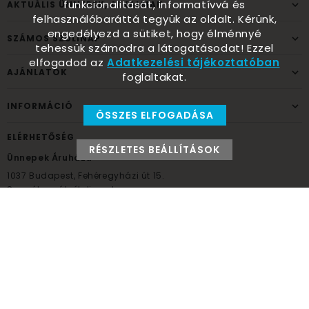
funkcionalitását, informatívvá és
AKTUÁLIS ÜNNEPEK, ALKALMAK
felhasználóbaráttá tegyük az oldalt. Kérünk,
engedélyezd a sütiket, hogy élménnyé
SZÁMOS SZÜLINAP
tehessük számodra a látogatásodat! Ezzel
elfogadod az
Adatkezelési tájékoztatóban
AJÁNLATOK
foglaltakat.
INFORMÁCIÓ
ÖSSZES ELFOGADÁSA
ELÉRHETŐSÉG
RÉSZLETES BEÁLLÍTÁSOK
Ünnepek Áruháza
1037
Budapest,
Fehéregyházi út 15.
Személyes átvételi pont
NYITVATARTÁS
Kedd - Péntek: 10:00 - 18:00
Szombat: 9:00 - 14:00
Hétfő, vasárnap: ZÁRVA
+36 30 984 6955