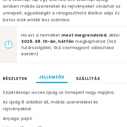
amiben mókás üzeneteket és rejtvényeket olvashat az
ünnepelt, egyediségét a ráragasztható életkor adja. Ez
biztos örök emlék lesz számára.
Ha ezt a terméket
most megrendeled
, akkor
2026. 08. 10-án, hétfőn
megkaphatod (GLS
futárszolgálat, GLS csomagpont választása
esetén)
JELLEMZŐK
RÉSZLETEK
SZÁLLÍTÁS
Születésnapi vicces újság az Ünnepelt nagy napjára.
Az újság 8 oldalból áll, mókás üzenetekkel és
rejtvényekkel.
Anyaga: papír.