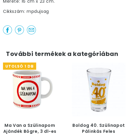
Mérete: 16 cm x 23 cm.
Cikkszám: mpdujsag
További termékek a kategóriában
UTOLSÓ 1 DB
Ma Van a Szülinapom
Boldog 40. Szülinapot
Ajándék Bögre, 3 dl-es
Pálinkás Feles