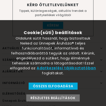
KÉRD ÖTLETLEVELÜNKET
Tippek, különlegességek, aktuális trendek a
partykellékek világából
KÉREM
Cookie(süti) beállítások
Oldalunk sütit használ, hogy biztosítsuk
Neked az Ünnepek Áruháza® teljes
funkcionalitását, informatívvá és
AKTUÁLIS ÜNNEPEK, ALKALMAK
felhasználóbaráttá tegyük az oldalt. Kérünk,
engedélyezd a sütiket, hogy élménnyé
SZÁMOS SZÜLINAP
tehessük számodra a látogatásodat! Ezzel
elfogadod az
Adatkezelési tájékoztatóban
AJÁNLATOK
foglaltakat.
INFORMÁCIÓ
ÖSSZES ELFOGADÁSA
ELÉRHETŐSÉG
RÉSZLETES BEÁLLÍTÁSOK
Ünnepek Áruháza