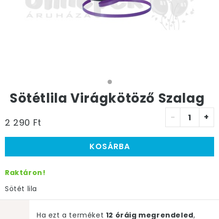
Sötétlila Virágkötöző Szalag
-
+
2 290 Ft
KOSÁRBA
Raktáron!
Sötét lila
Ha ezt a terméket
12 óráig megrendeled
,