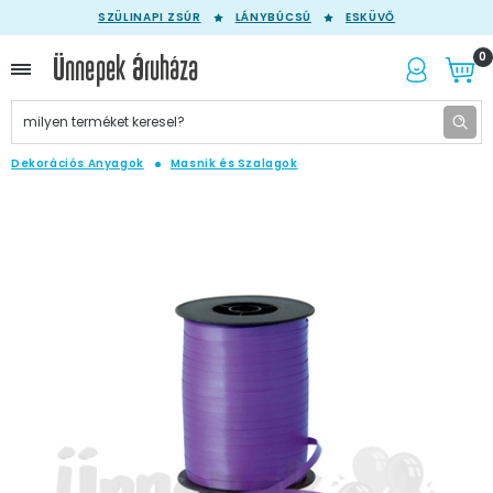
SZÜLINAPI ZSÚR
LÁNYBÚCSÚ
ESKÜVŐ
0
Dekorációs Anyagok
Masnik és Szalagok