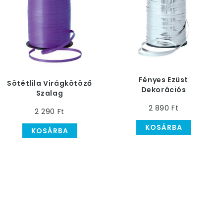
Fényes Ezüst
Sötétlila Virágkötöző
Dekorációs
Szalag
Virágkötöző Szalag,
2 890 Ft
250 méteres
2 290 Ft
KOSÁRBA
KOSÁRBA