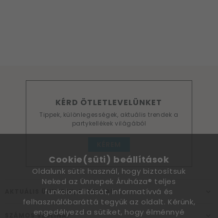
KÉRD ÖTLETLEVELÜNKET
Tippek, különlegességek, aktuális trendek a
partykellékek világából
KÉREM
Cookie(süti) beállítások
Oldalunk sütit használ, hogy biztosítsuk
Neked az Ünnepek Áruháza® teljes
funkcionalitását, informatívvá és
AKTUÁLIS ÜNNEPEK, ALKALMAK
felhasználóbaráttá tegyük az oldalt. Kérünk,
engedélyezd a sütiket, hogy élménnyé
SZÁMOS SZÜLINAP