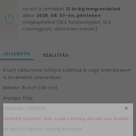
Ha ezt a terméket
12 óráig megrendeled
,
akkor
2026. 08. 07-én, pénteken
megkaphatod (GLS futárszolgálat, GLS
csomagpont választása esetén)
JELLEMZŐK
SZÁLLÍTÁS
A lufit héliummal felfújva szállítjuk ki vagy személyesen
is átveheted üzletünkben.
Mérete: 15 inch (38 cm).
Anyaga: fólia.
×
Cikkszám: ta211326
Limitált készlet. Már csak néhány darab van belőle!
Az akció a készlet erejéig érvényes.