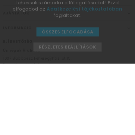
tehessük számodra a látogatásodat! Ezzel
elfogadod az
Adatkezelési tájékoztatóban
AJÁNLATOK
foglaltakat.
INFORMÁCIÓ
ÖSSZES ELFOGADÁSA
ELÉRHETŐSÉG
RÉSZLETES BEÁLLÍTÁSOK
Ünnepek Áruháza
1037
Budapest,
Fehéregyházi út 15.
Személyes átvételi pont
NYITVATARTÁS
Kedd - Péntek: 10:00 - 18:00
Szombat: 9:00 - 14:00
Hétfő, vasárnap: ZÁRVA
+36 30 984 6955
unnepekaruhaza@bwh.hu
UnnepekAruhaza