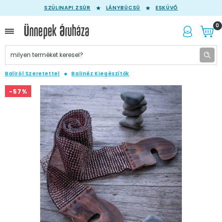
SZÜLINAPI ZSÚR
LÁNYBÚCSÚ
ESKÜVŐ
0
Baliról Szeretettel
Balinéz Kiegészítők
-57%