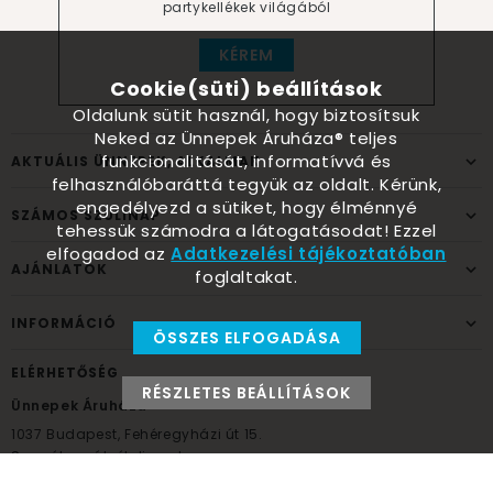
partykellékek világából
KÉREM
Cookie(süti) beállítások
Oldalunk sütit használ, hogy biztosítsuk
Neked az Ünnepek Áruháza® teljes
funkcionalitását, informatívvá és
AKTUÁLIS ÜNNEPEK, ALKALMAK
felhasználóbaráttá tegyük az oldalt. Kérünk,
engedélyezd a sütiket, hogy élménnyé
SZÁMOS SZÜLINAP
tehessük számodra a látogatásodat! Ezzel
elfogadod az
Adatkezelési tájékoztatóban
AJÁNLATOK
foglaltakat.
INFORMÁCIÓ
ÖSSZES ELFOGADÁSA
ELÉRHETŐSÉG
RÉSZLETES BEÁLLÍTÁSOK
Ünnepek Áruháza
1037
Budapest,
Fehéregyházi út 15.
Személyes átvételi pont