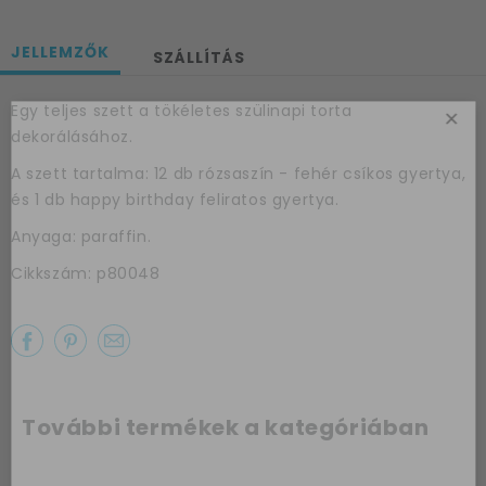
JELLEMZŐK
SZÁLLÍTÁS
Egy teljes szett a tökéletes szülinapi torta
×
dekorálásához.
A szett tartalma: 12 db rózsaszín - fehér csíkos gyertya,
és 1 db happy birthday feliratos gyertya.
Anyaga: paraffin.
Cikkszám: p80048
További termékek a kategóriában