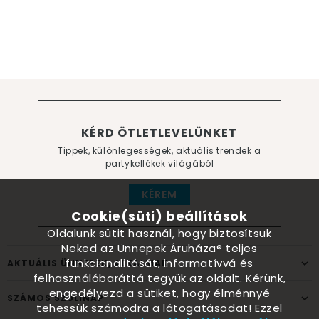
KÉRD ÖTLETLEVELÜNKET
Tippek, különlegességek, aktuális trendek a
partykellékek világából
KÉREM
Cookie(süti) beállítások
Oldalunk sütit használ, hogy biztosítsuk
Neked az Ünnepek Áruháza® teljes
funkcionalitását, informatívvá és
AKTUÁLIS ÜNNEPEK, ALKALMAK
felhasználóbaráttá tegyük az oldalt. Kérünk,
engedélyezd a sütiket, hogy élménnyé
SZÁMOS SZÜLINAP
tehessük számodra a látogatásodat! Ezzel