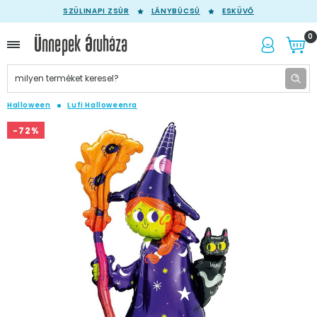
SZÜLINAPI ZSÚR
LÁNYBÚCSÚ
ESKÜVŐ
0
Halloween
Lufi Halloweenra
-72%