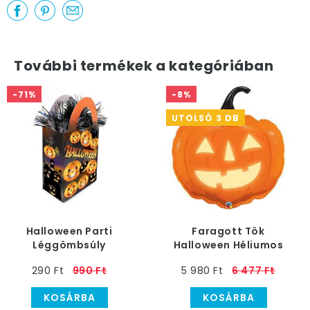
További termékek a kategóriában
-71%
-8%
UTOLSÓ 3 DB
Halloween Parti
Faragott Tök
Léggömbsúly
Halloween Héliumos
Fólia Lufi, 89 cm
290 Ft
990 Ft
5 980 Ft
6 477 Ft
KOSÁRBA
KOSÁRBA