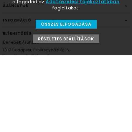
elfogadod az
Adatkezelési tájékoztatóban
AJÁNLATOK
foglaltakat.
INFORMÁCIÓ
ÖSSZES ELFOGADÁSA
ELÉRHETŐSÉG
RÉSZLETES BEÁLLÍTÁSOK
Ünnepek Áruháza
1037
Budapest,
Fehéregyházi út 15.
Személyes átvételi pont
NYITVATARTÁS
Kedd - Péntek: 10:00 - 18:00
Szombat: 9:00 - 14:00
Hétfő, vasárnap: ZÁRVA
+36 30 984 6955
unnepekaruhaza@bwh.hu
UnnepekAruhaza