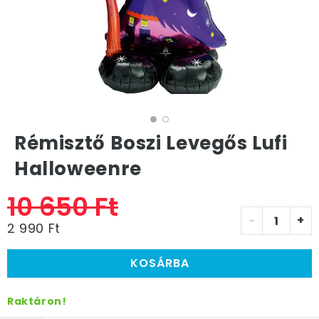
Rémisztő Boszi Levegős Lufi
Halloweenre
10 650 Ft
-
+
2 990 Ft
KOSÁRBA
Raktáron!