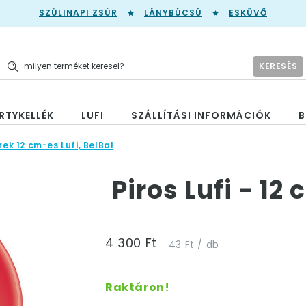
SZÜLINAPI ZSÚR
LÁNYBÚCSÚ
ESKÜVŐ
KERESÉS
RTYKELLÉK
LUFI
SZÁLLÍTÁSI INFORMÁCIÓK
B
rek 12 cm-es Lufi, BelBal
Piros Lufi - 12
4 300 Ft
43 Ft / db
Raktáron!