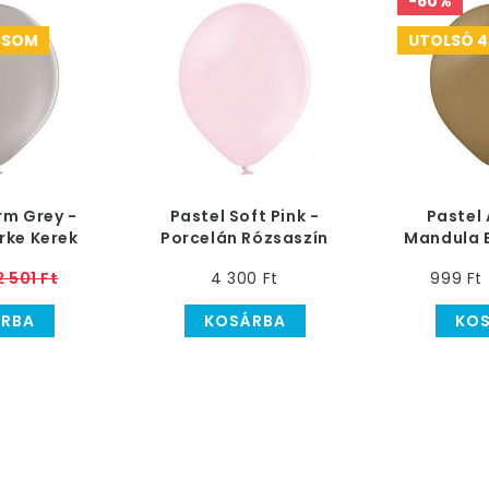
-60%
CSOM
UTOLSÓ 
rm Grey -
Pastel Soft Pink -
Pastel
rke Kerek
Porcelán Rózsaszín
Mandula 
cm, 100 db
Kerek Lufi - 12 cm, 100
Lufi - 12
2 501 Ft
4 300 Ft
999 Ft
db
RBA
KOSÁRBA
KO