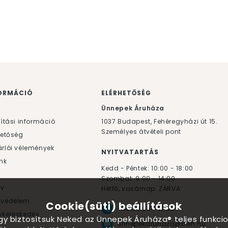
ORMÁCIÓ
ELÉRHETŐSÉG
F
Ünnepek Áruháza
lítási információ
1037
Budapest,
Fehéregyházi út 15.
Személyes átvételi pont
hetőség
rlói vélemények
NYITVATARTÁS
nk
Kedd - Péntek: 10:00 - 18:00
Szombat: 9:00 - 14:00
yv
Hétfő, vasárnap: ZÁRVA
tvédelem
Cookie(süti) beállítások
+36 30 984 6955
kereskedés
ogy biztosítsuk Neked az Ünnepek Áruháza® teljes funkcio
unnepekaruhaza@bwh.hu