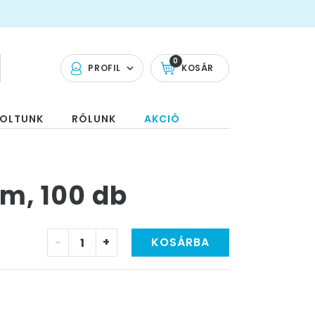
0
PROFIL
KOSÁR
OLTUNK
RÓLUNK
AKCIÓ
 cm, 100 db
-
+
KOSÁRBA