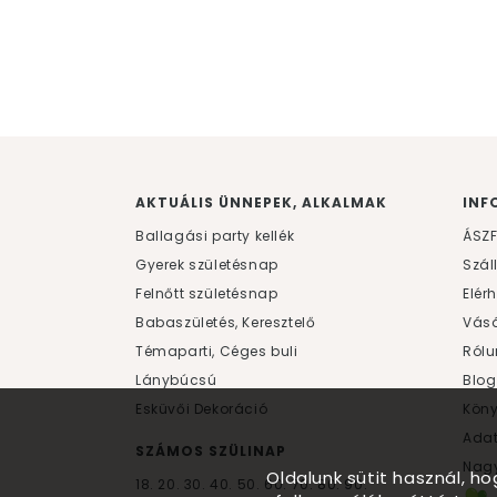
AKTUÁLIS ÜNNEPEK, ALKALMAK
INF
Ballagási party kellék
ÁSZ
Gyerek születésnap
Szál
Felnőtt születésnap
Elér
Babaszületés, Keresztelő
Vásá
Témaparti, Céges buli
Rólu
Lánybúcsú
Blog
Esküvői Dekoráció
Kön
Ada
SZÁMOS SZÜLINAP
Nagy
Oldalunk sütit használ, h
18.
20.
30.
40.
50.
60.
70.
80.
90.