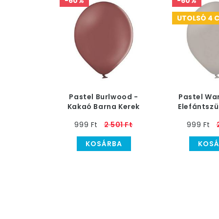
-60%
-60%
UTOLSÓ 4 
Pastel Burlwood -
Pastel Wa
Kakaó Barna Kerek
Elefántszü
Lufi - 12 cm, 100 db
Lufi - 12 
999 Ft
2 501 Ft
999 Ft
KOSÁRBA
KOSÁ