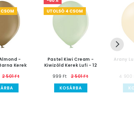
-60%
4 CSOM
UTOLSÓ 4 CSOM
 Almond -
Pastel Kiwi Cream -
Arany Luf
Barna Kerek
Kiwizöld Kerek Lufi - 12
 cm, 100 db
cm, 100 db
2 501 Ft
999 Ft
2 501 Ft
4 900 
SÁRBA
KOSÁRBA
K