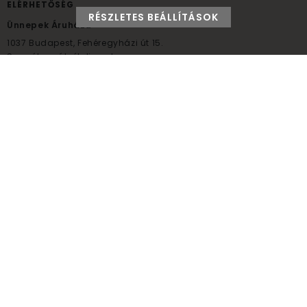
ELÉRHETŐSÉG
RÉSZLETES BEÁLLÍTÁSOK
Ünnepek Áruháza
1037
Budapest,
Fehéregyházi út 15.
Személyes átvételi pont
NYITVATARTÁS
Kedd - Péntek: 10:00 - 18:00
Szombat: 9:00 - 14:00
Hétfő, vasárnap: ZÁRVA
+36 30 984 6955
unnepekaruhaza@bwh.hu
UnnepekAruhaza
Ünnepek Áruháza © a partikellék specialista