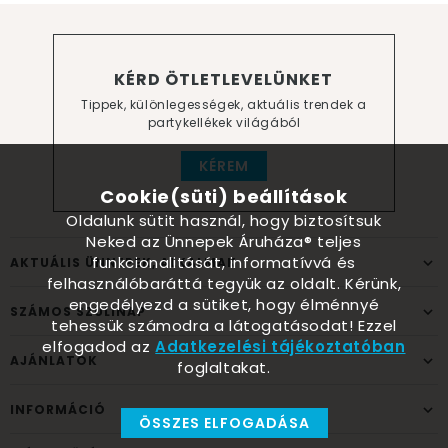
KÉRD ÖTLETLEVELÜNKET
Tippek, különlegességek, aktuális trendek a
partykellékek világából
KÉREM
Cookie(süti) beállítások
Oldalunk sütit használ, hogy biztosítsuk
Neked az Ünnepek Áruháza® teljes
funkcionalitását, informatívvá és
AKTUÁLIS ÜNNEPEK, ALKALMAK
felhasználóbaráttá tegyük az oldalt. Kérünk,
engedélyezd a sütiket, hogy élménnyé
SZÁMOS SZÜLINAP
tehessük számodra a látogatásodat! Ezzel
elfogadod az
Adatkezelési tájékoztatóban
AJÁNLATOK
foglaltakat.
INFORMÁCIÓ
ÖSSZES ELFOGADÁSA