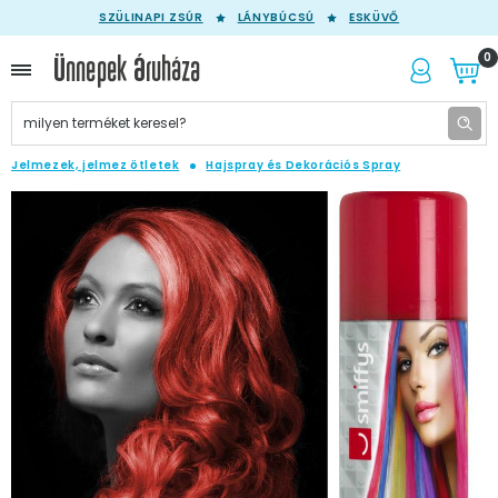
SZÜLINAPI ZSÚR
LÁNYBÚCSÚ
ESKÜVŐ
0
Jelmezek, jelmez ötletek
Hajspray és Dekorációs Spray