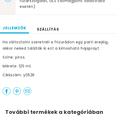
futárszolgálat, GLS csomagpont választása
esetén)
JELLEMZŐK
SZÁLLÍTÁS
Ha változtatni szeretnél a frizurádon egy parti erejéig,
akkor neked találták ki ezt a kimosható hajsprayt.
Színe: piros.
Mérete: 125 ml.
Cikkszám: y052R
További termékek a kategóriában