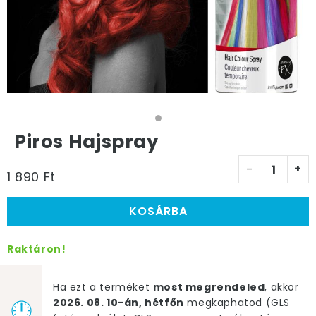
Piros Hajspray
-
+
1 890 Ft
KOSÁRBA
Raktáron!
Ha ezt a terméket
most megrendeled
, akkor
2026. 08. 10-án, hétfőn
megkaphatod (GLS