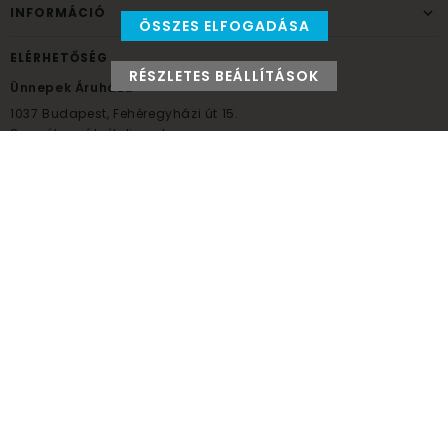
INFORMÁCIÓ
ÖSSZES ELFOGADÁSA
ELÉRHETŐSÉG
RÉSZLETES BEÁLLÍTÁSOK
Ünnepek Áruháza
1037
Budapest,
Fehéregyházi út 15.
Személyes átvételi pont
NYITVATARTÁS
Kedd - Péntek: 10:00 - 18:00
Szombat: 9:00 - 14:00
Hétfő, vasárnap: ZÁRVA
+36 30 984 6955
unnepekaruhaza@bwh.hu
UnnepekAruhaza
Ünnepek Áruháza © a partikellék specialista