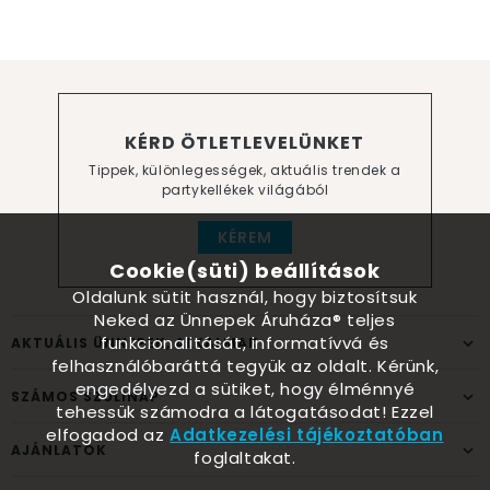
KÉRD ÖTLETLEVELÜNKET
Tippek, különlegességek, aktuális trendek a
partykellékek világából
KÉREM
Cookie(süti) beállítások
Oldalunk sütit használ, hogy biztosítsuk
Neked az Ünnepek Áruháza® teljes
funkcionalitását, informatívvá és
AKTUÁLIS ÜNNEPEK, ALKALMAK
felhasználóbaráttá tegyük az oldalt. Kérünk,
engedélyezd a sütiket, hogy élménnyé
SZÁMOS SZÜLINAP
tehessük számodra a látogatásodat! Ezzel
elfogadod az
Adatkezelési tájékoztatóban
AJÁNLATOK
foglaltakat.