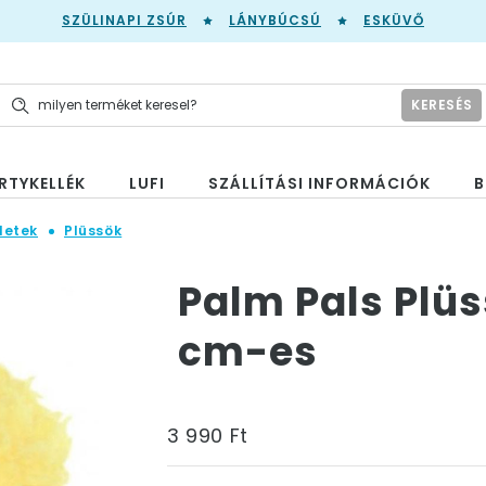
SZÜLINAPI ZSÚR
LÁNYBÚCSÚ
ESKÜVŐ
KERESÉS
RTYKELLÉK
LUFI
SZÁLLÍTÁSI INFORMÁCIÓK
B
letek
Plüssök
Palm Pals Plüs
cm-es
3 990 Ft