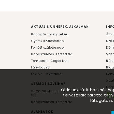
AKTUÁLIS ÜNNEPEK, ALKALMAK
INF
Ballagási party kellék
ÁSZ
Gyerek születésnap
Szál
Felnőtt születésnap
Elér
Babaszületés, Keresztelő
Vásá
Témaparti, Céges buli
Rólu
Lánybúcsú
Blog
Esküvői Dekoráció
Kön
Ada
SZÁMOS SZÜLINAP
Nagy
Oldalunk sütit használ, h
18.
20.
30.
40.
50.
60.
70.
80.
90.
felhasználóbaráttá tegy
100.
látogatáso
Babaszületés, Keresztelő
AJÁNLATOK