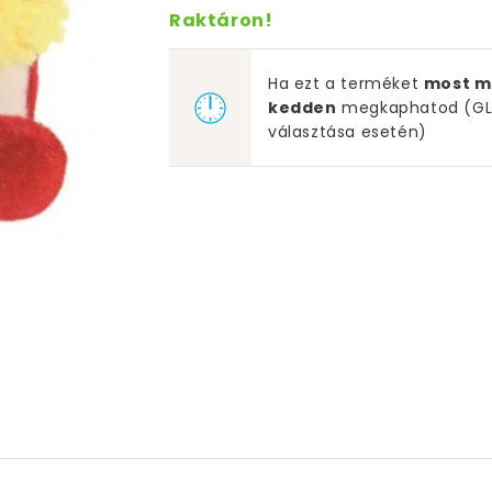
Raktáron!
Ha ezt a terméket
most m
kedden
megkaphatod (GLS
választása esetén)