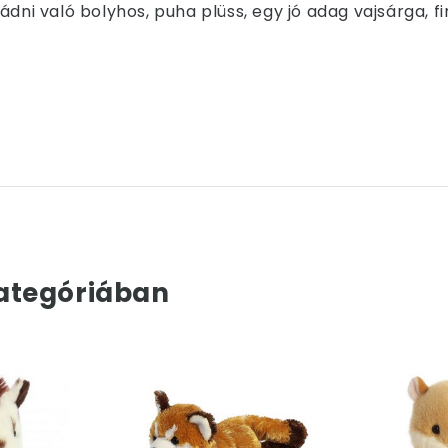
ádni való bolyhos, puha plüss, egy jó adag vajsárga, 
ategóriában