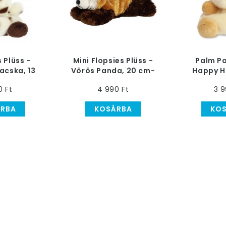
 Plüss -
Mini Flopsies Plüss -
Palm Pa
acska, 13
Vörös Panda, 20 cm-
Happy H
es
es
c
0 Ft
4 990 Ft
3 9
RBA
KOSÁRBA
KO