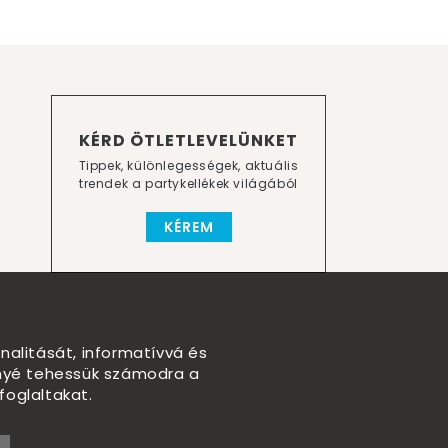
KÉRD ÖTLETLEVELÜNKET
Tippek, különlegességek, aktuális
trendek a partykellékek világából
KÉREM
nalitását, informatívvá és
nnyé tehessük számodra a
foglaltakat.