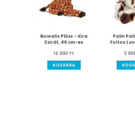
Borealis Plüss - Kira
Palm Pals
Zsiráf, 46 cm-es
Foltos Lov
cm-
14 990 Ft
3 99
KOSÁRBA
KOSÁ