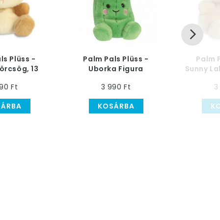
ls Plüss -
Palm Pals Plüss -
Palm P
örcsög, 13
Uborka Figura
Sunny La
m-es
1
90 Ft
3 990 Ft
3
SÁRBA
KOSÁRBA
K