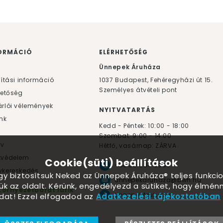
ORMÁCIÓ
ELÉRHETŐSÉG
F
Ünnepek Áruháza
lítási információ
1037
Budapest,
Fehéregyházi út 15.
Személyes átvételi pont
hetőség
rlói vélemények
NYITVATARTÁS
nk
Kedd - Péntek: 10:00 - 18:00
Szombat: 9:00 - 14:00
yv
Hétfő, vasárnap: ZÁRVA
tvédelem
Cookie(süti) beállítások
+36 30 984 6955
kereskedés
ogy biztosítsuk Neked az Ünnepek Áruháza® teljes funkcio
unnepekaruhaza@bwh.hu
ük az oldalt. Kérünk, engedélyezd a sütiket, hogy élmé
Környezetbarát lufik
UnnepekAruhaza
dat! Ezzel elfogadod az
Adatkezelési tájékoztatóban