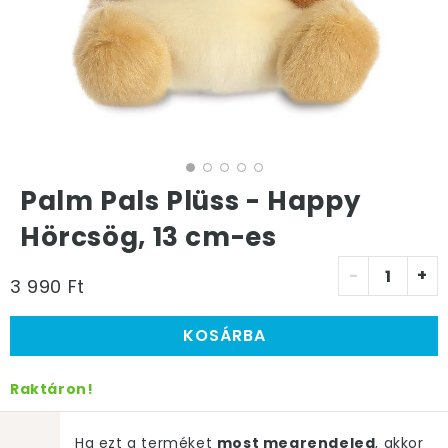
Palm Pals Plüss - Happy
Hörcsög, 13 cm-es
-
+
3 990 Ft
KOSÁRBA
Raktáron!
Ha ezt a terméket
most megrendeled
, akkor