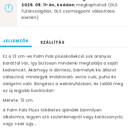
2026. 08. 11-én, kedden
megkaphatod (GLS
futárszolgálat, GLS csomagpont választása
esetén)
JELLEMZŐK
SZÁLLÍTÁS
Ez a 13 cm-es Palm Pals plüsskollekció sok aranyos
baráttal vár, így biztosan mindenki megtalálja a saját
kedvencét. Akárhogy is döntesz, bármelyik kis állatot
választod, mindegyik imádnivaló, extra cuki, puha és
ölelgetni való. Böngéssz a webáruházban, és találd meg
az új legjobb barátodat!
Mérete: 13 cm.
A Palm Pals Plüss tökéletes ajándék bármilyen
alkalomra, legyen szó születésnapról vagy karácsonyról,
vagy csak úgy…