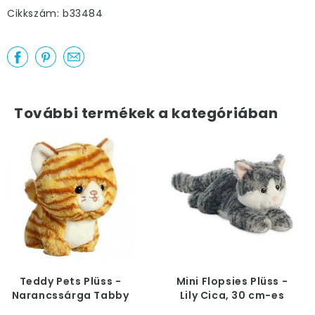
Cikkszám: b33484
További termékek a kategóriában
Teddy Pets Plüss -
Mini Flopsies Plüss -
Narancssárga Tabby
Lily Cica, 30 cm-es
Cica, 18 cm-es