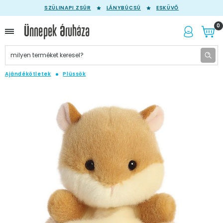
SZÜLINAPI ZSÚR
LÁNYBÚCSÚ
ESKÜVŐ
0
Ajándékötletek
Plüssök