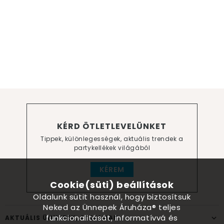
KÉRD ÖTLETLEVELÜNKET
Tippek, különlegességek, aktuális trendek a
partykellékek világából
KÉREM
Cookie(süti) beállítások
Oldalunk sütit használ, hogy biztosítsuk
Neked az Ünnepek Áruháza® teljes
funkcionalitását, informatívvá és
AKTUÁLIS ÜNNEPEK, ALKALMAK