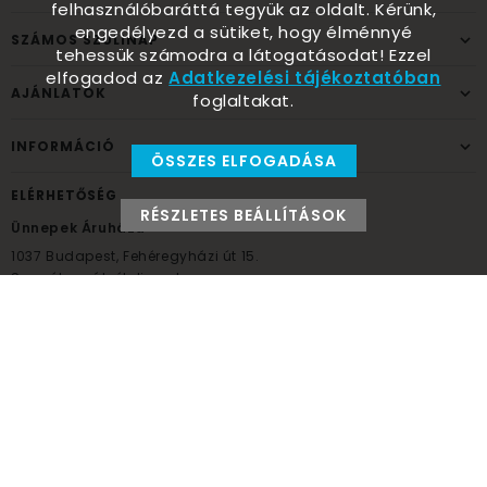
felhasználóbaráttá tegyük az oldalt. Kérünk,
engedélyezd a sütiket, hogy élménnyé
SZÁMOS SZÜLINAP
tehessük számodra a látogatásodat! Ezzel
elfogadod az
Adatkezelési tájékoztatóban
AJÁNLATOK
foglaltakat.
INFORMÁCIÓ
ÖSSZES ELFOGADÁSA
ELÉRHETŐSÉG
RÉSZLETES BEÁLLÍTÁSOK
Ünnepek Áruháza
1037
Budapest,
Fehéregyházi út 15.
Személyes átvételi pont
NYITVATARTÁS
Kedd - Péntek: 10:00 - 18:00
Szombat: 9:00 - 14:00
Hétfő, vasárnap: ZÁRVA
+36 30 984 6955
unnepekaruhaza@bwh.hu