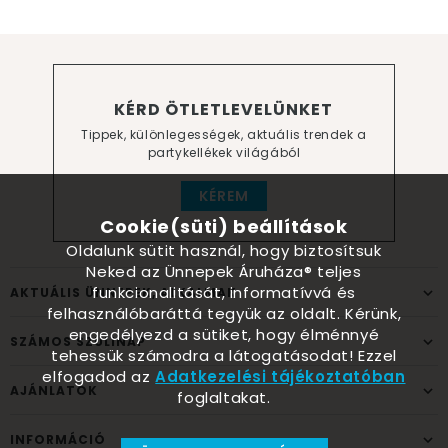
KÉRD ÖTLETLEVELÜNKET
Tippek, különlegességek, aktuális trendek a
partykellékek világából
KÉREM
Cookie(süti) beállítások
Oldalunk sütit használ, hogy biztosítsuk
Neked az Ünnepek Áruháza® teljes
funkcionalitását, informatívvá és
AKTUÁLIS ÜNNEPEK, ALKALMAK
felhasználóbaráttá tegyük az oldalt. Kérünk,
engedélyezd a sütiket, hogy élménnyé
SZÁMOS SZÜLINAP
tehessük számodra a látogatásodat! Ezzel
elfogadod az
Adatkezelési tájékoztatóban
AJÁNLATOK
foglaltakat.
INFORMÁCIÓ