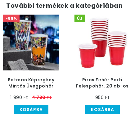
További termékek a kategóriában
-58%
ÚJ
Batman Képregény
Piros Fehér Parti
Mintás Üvegpohár
Felespohár, 20 db-os
1 990 Ft
4 790 Ft
950 Ft
KOSÁRBA
KOSÁRBA