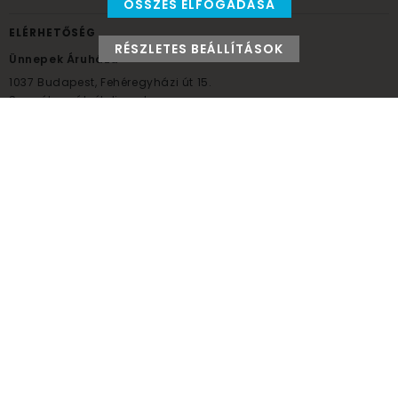
ÖSSZES ELFOGADÁSA
ELÉRHETŐSÉG
RÉSZLETES BEÁLLÍTÁSOK
Ünnepek Áruháza
1037
Budapest,
Fehéregyházi út 15.
Személyes átvételi pont
NYITVATARTÁS
Kedd - Péntek: 10:00 - 18:00
Szombat: 9:00 - 14:00
Hétfő, vasárnap: ZÁRVA
+36 30 984 6955
unnepekaruhaza@bwh.hu
UnnepekAruhaza
Ünnepek Áruháza © a partikellék specialista