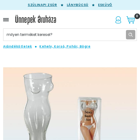
SZÜLINAPI ZSÚR
LÁNYBÚCSÚ
ESKÜVŐ
0
Ajándékötletek
Kehely, Korsó, Pohár, Bögre