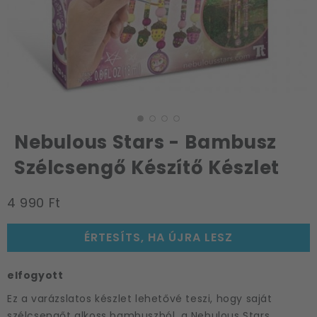
Nebulous Stars - Bambusz
Szélcsengő Készítő Készlet
4 990 Ft
ÉRTESÍTS, HA ÚJRA LESZ
elfogyott
Ez a varázslatos készlet lehetővé teszi, hogy saját
szélcsengőt alkoss bambuszból, a Nebulous Stars