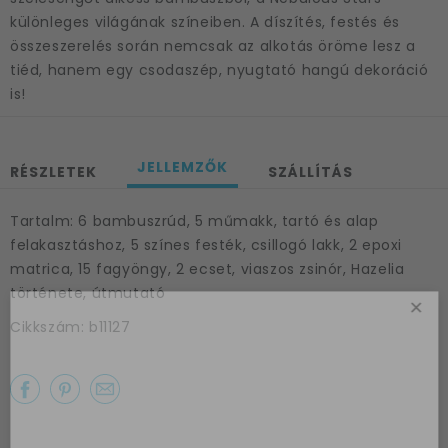
különleges világának színeiben. A díszítés, festés és
összeszerelés során nemcsak az alkotás öröme lesz a
tiéd, hanem egy csodaszép, nyugtató hangú dekoráció
is!
JELLEMZŐK
RÉSZLETEK
SZÁLLÍTÁS
Tartalm: 6 bambuszrúd, 5 műmakk, tartó és alap
felakasztáshoz, 5 színes festék, csillogó lakk, 2 epoxi
matrica, 15 fagyöngy, 2 ecset, viaszos zsinór, Hazelia
története, útmutató
×
Cikkszám: b11127