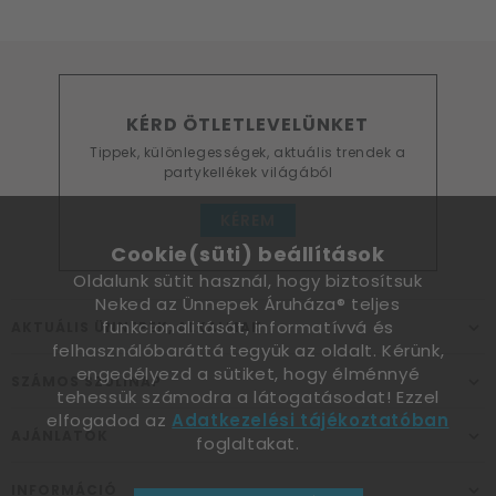
KÉRD ÖTLETLEVELÜNKET
Tippek, különlegességek, aktuális trendek a
partykellékek világából
KÉREM
Cookie(süti) beállítások
Oldalunk sütit használ, hogy biztosítsuk
Neked az Ünnepek Áruháza® teljes
funkcionalitását, informatívvá és
AKTUÁLIS ÜNNEPEK, ALKALMAK
felhasználóbaráttá tegyük az oldalt. Kérünk,
engedélyezd a sütiket, hogy élménnyé
SZÁMOS SZÜLINAP
tehessük számodra a látogatásodat! Ezzel
elfogadod az
Adatkezelési tájékoztatóban
AJÁNLATOK
foglaltakat.
INFORMÁCIÓ