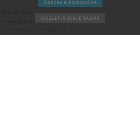
ÖSSZES ELFOGADÁSA
ELÉRHETŐSÉG
RÉSZLETES BEÁLLÍTÁSOK
Ünnepek Áruháza
1037
Budapest,
Fehéregyházi út 15.
Személyes átvételi pont
NYITVATARTÁS
Kedd - Péntek: 10:00 - 18:00
Szombat: 9:00 - 14:00
Hétfő, vasárnap: ZÁRVA
+36 30 984 6955
unnepekaruhaza@bwh.hu
UnnepekAruhaza
Ünnepek Áruháza © a partikellék specialista