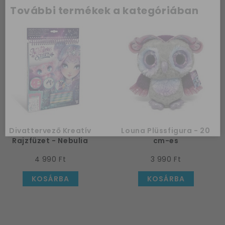
Az első
További termékek a kategóriában
vásárlásodhoz
szeretnénk
kedveskedni egy
10%-os
kuponnal.
Kérem a kupont »
Divattervező Kreatív
Louna Plüssfigura - 20
Rajzfüzet - Nebulia
cm-es
4 990 Ft
3 990 Ft
KOSÁRBA
KOSÁRBA