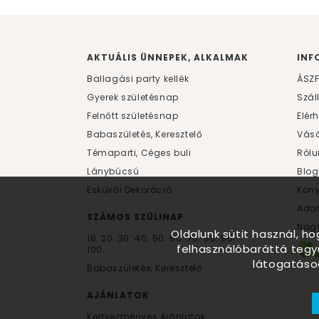
AKTUÁLIS ÜNNEPEK, ALKALMAK
INF
Ballagási party kellék
ÁSZ
Gyerek születésnap
Szál
Felnőtt születésnap
Elér
Babaszületés, Keresztelő
Vásá
Témaparti, Céges buli
Rólu
Lánybúcsú
Blog
Esküvői Dekoráció
Kön
Ada
SZÁMOS SZÜLINAP
Nagy
Oldalunk sütit használ, h
18.
20.
30.
40.
50.
60.
70.
80.
90.
felhasználóbaráttá tegy
100.
látogatáso
Babaszületés, Keresztelő
AJÁNLATOK
Kedvezményes Ajánlatok