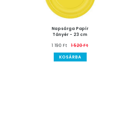
Napsárga Papír
Tányér - 23 cm
1 190 Ft
1 520 Ft
KOSÁRBA