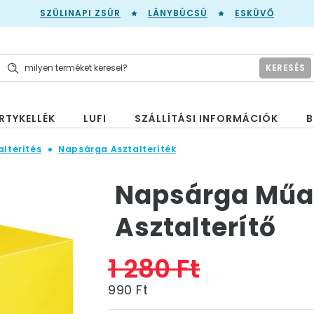
SZÜLINAPI ZSÚR
LÁNYBÚCSÚ
ESKÜVŐ
KERESÉS
RTYKELLÉK
LUFI
SZÁLLÍTÁSI INFORMÁCIÓK
B
alterítés
Napsárga Asztalteríték
Napsárga Mű
Asztalterítő
1 280 Ft
990 Ft