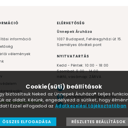
ORMÁCIÓ
ELÉRHETŐSÉG
F
Ünnepek Áruháza
lítási információ
1037
Budapest,
Fehéregyházi út 15.
Személyes átvételi pont
hetőség
rlói vélemények
NYITVATARTÁS
nk
Kedd - Péntek: 10:00 - 18:00
Szombat: 9:00 - 14:00
yv
Hétfő, vasárnap: ZÁRVA
tvédelem
Cookie(süti) beállítások
+36 30 984 6955
kereskedés
ogy biztosítsuk Neked az Ünnepek Áruháza® teljes funkcio
unnepekaruhaza@bwh.hu
ük az oldalt. Kérünk, engedélyezd a sütiket, hogy élmé
Környezetbarát lufik
UnnepekAruhaza
dat! Ezzel elfogadod az
Adatkezelési tájékoztatóban
ÖSSZES ELFOGADÁSA
RÉSZLETES BEÁLLÍTÁSOK