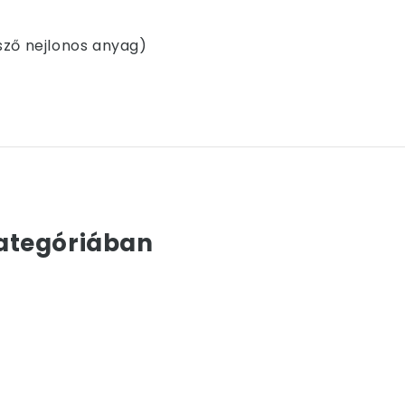
sző nejlonos anyag)
ategóriában