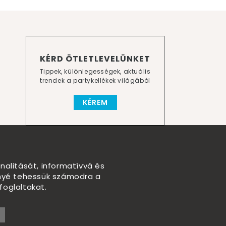
KÉRD ÖTLETLEVELÜNKET
Tippek, különlegességek, aktuális
trendek a partykellékek világából
KÉREM
nalitását, informatívvá és
nnyé tehessük számodra a
foglaltakat.