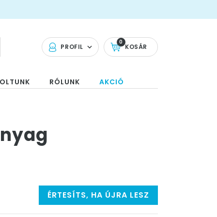
0
PROFIL
KOSÁR
OLTUNK
RÓLUNK
AKCIÓ
anyag
ÉRTESÍTS, HA ÚJRA LESZ