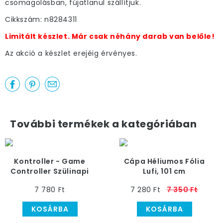
csomagolásban, fújatlanul szállítjuk.
Cikkszám: n8284311
Limitált készlet. Már csak néhány darab van belőle!
Az akció a készlet erejéig érvényes.
További termékek a kategóriában
Kontroller - Game
Cápa Héliumos Fólia
Controller Szülinapi
Lufi, 101 cm
Héliumos Fólia Lufi, 76
7 780 Ft
7 280 Ft
7 350 Ft
cm
KOSÁRBA
KOSÁRBA