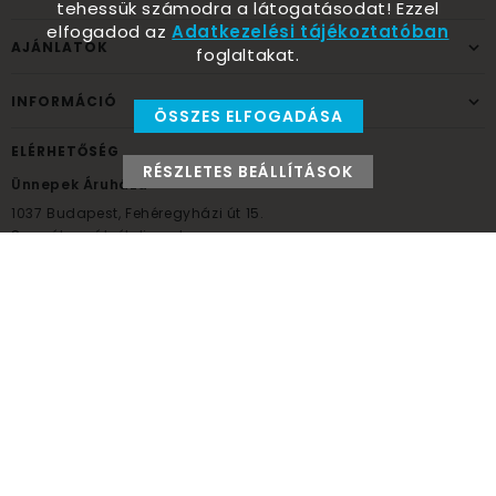
tehessük számodra a látogatásodat! Ezzel
elfogadod az
Adatkezelési tájékoztatóban
AJÁNLATOK
foglaltakat.
INFORMÁCIÓ
ÖSSZES ELFOGADÁSA
ELÉRHETŐSÉG
RÉSZLETES BEÁLLÍTÁSOK
Ünnepek Áruháza
1037
Budapest,
Fehéregyházi út 15.
Személyes átvételi pont
NYITVATARTÁS
Kedd - Péntek: 10:00 - 18:00
Szombat: 9:00 - 14:00
Hétfő, vasárnap: ZÁRVA
+36 30 984 6955
unnepekaruhaza@bwh.hu
UnnepekAruhaza