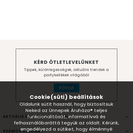
KÉRD ÖTLETLEVELÜNKET
Tippek, különlegességek, aktuális trendek a
partykellékek világából
KÉREM
Cookie(süti) beállítások
Oldalunk sütit használ, hogy biztosítsuk
Neked az Ünnepek Áruháza® teljes
funkcionalitását, informatívvá és
AKTUÁLIS ÜNNEPEK, ALKALMAK
felhasználóbaráttá tegyük az oldalt. Kérünk,
engedélyezd a sütiket, hogy élménnyé
SZÁMOS SZÜLINAP