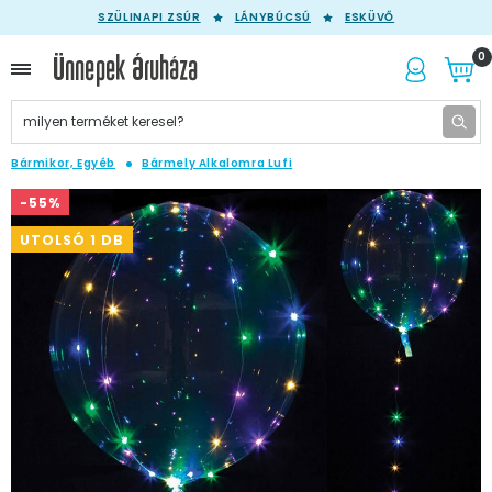
SZÜLINAPI ZSÚR
LÁNYBÚCSÚ
ESKÜVŐ
0
Bármikor, Egyéb
Bármely Alkalomra Lufi
-55%
UTOLSÓ 1 DB