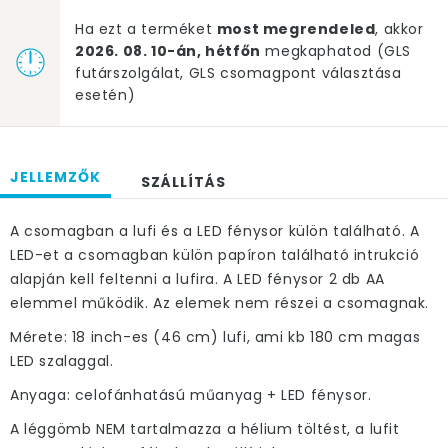
Ha ezt a terméket
most megrendeled
, akkor
2026. 08. 10-án, hétfőn
megkaphatod (GLS
futárszolgálat, GLS csomagpont választása
esetén)
JELLEMZŐK
SZÁLLÍTÁS
A csomagban a lufi és a LED fénysor külön található. A
LED-et a csomagban külön papíron található intrukció
alapján kell feltenni a lufira. A LED fénysor 2 db AA
elemmel működik. Az elemek nem részei a csomagnak.
Mérete: 18 inch-es (46 cm) lufi, ami kb 180 cm magas
LED szalaggal.
Anyaga: celofánhatású műanyag + LED fénysor.
A léggömb NEM tartalmazza a hélium töltést, a lufit