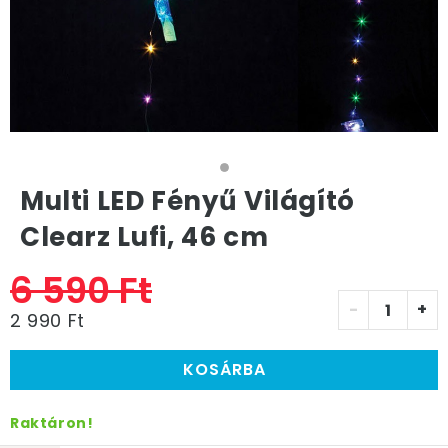
Multi LED Fényű Világító
Clearz Lufi, 46 cm
6 590 Ft
-
+
2 990 Ft
KOSÁRBA
Raktáron!