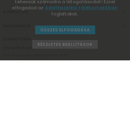
tehessük számodra a látogatásodat! Ezzel
elfogadod az
Adatkezelési tájékoztatóban
AJÁNLATOK
foglaltakat.
INFORMÁCIÓ
ÖSSZES ELFOGADÁSA
ELÉRHETŐSÉG
RÉSZLETES BEÁLLÍTÁSOK
Ünnepek Áruháza
1037
Budapest,
Fehéregyházi út 15.
Személyes átvételi pont
NYITVATARTÁS
Kedd - Péntek: 10:00 - 18:00
Szombat: 9:00 - 14:00
Hétfő, vasárnap: ZÁRVA
+36 30 984 6955
unnepekaruhaza@bwh.hu
UnnepekAruhaza