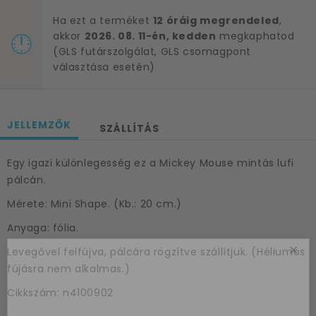
Ha ezt a terméket
12 óráig megrendeled
,
akkor
2026. 08. 11-én, kedden
megkaphatod
(GLS futárszolgálat, GLS csomagpont
választása esetén)
JELLEMZŐK
SZÁLLÍTÁS
Egy igazi különlegesség ez a Mickey Mouse mintás lufi
pálcán.
Mérete: Mini Shape. (Kb.: 20 cm.)
Anyaga: fólia.
×
Levegővel felfújva, pálcára rögzítve szállítjuk. (Héliumos
fújásra nem alkalmas.)
Cikkszám: n4100902