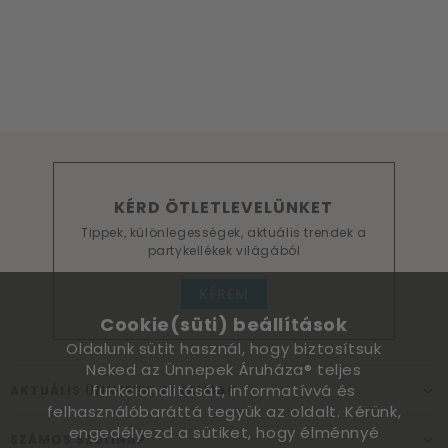
KÉRD ÖTLETLEVELÜNKET
Tippek, különlegességek, aktuális trendek a
partykellékek világából
KÉREM
Cookie(süti) beállítások
Oldalunk sütit használ, hogy biztosítsuk
Neked az Ünnepek Áruháza® teljes
funkcionalitását, informatívvá és
AKTUÁLIS ÜNNEPEK, ALKALMAK
felhasználóbaráttá tegyük az oldalt. Kérünk,
engedélyezd a sütiket, hogy élménnyé
SZÁMOS SZÜLINAP