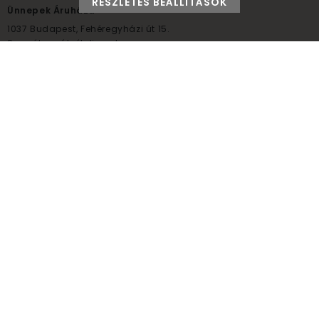
RÉSZLETES BEÁLLÍTÁSOK
Ünnepek Áruháza
1037
Budapest,
Fehéregyházi út 15.
Személyes átvételi pont
NYITVATARTÁS
Kedd - Péntek: 10:00 - 18:00
Szombat: 9:00 - 14:00
Hétfő, vasárnap: ZÁRVA
+36 30 984 6955
unnepekaruhaza@bwh.hu
UnnepekAruhaza
Ünnepek Áruháza © a partikellék specialista