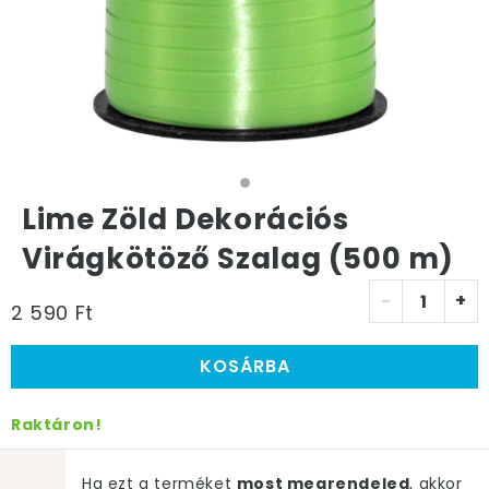
Lime Zöld Dekorációs
Virágkötöző Szalag (500 m)
-
+
2 590 Ft
KOSÁRBA
Raktáron!
Ha ezt a terméket
most megrendeled
, akkor