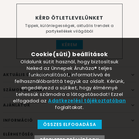
KÉRD ÖTLETLEVELÜNKET
Tippek, különlegességek, aktuális trendek a
partykellékek világából
KÉREM
Cookie(süti) beállítások
Oldalunk sütit használ, hogy biztosítsuk
Neked az Ünnepek Áruháza® teljes
funkcionalitását, informatívvá és
AKTUÁLIS ÜNNEPEK, ALKALMAK
felhasználóbaráttá tegyük az oldalt. Kérünk,
engedélyezd a sütiket, hogy élménnyé
SZÁMOS SZÜLINAP
tehessük számodra a látogatásodat! Ezzel
elfogadod az
Adatkezelési tájékoztatóban
AJÁNLATOK
foglaltakat.
INFORMÁCIÓ
ÖSSZES ELFOGADÁSA
ELÉRHETŐSÉG