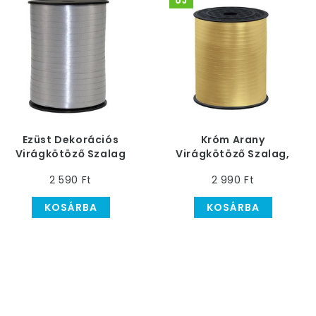
ÚJ
Ezüst Dekorációs
Króm Arany
Virágkötöző Szalag
Virágkötöző Szalag,
(500 m)
458 m-es
2 590 Ft
2 990 Ft
KOSÁRBA
KOSÁRBA