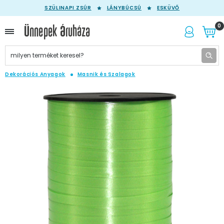
SZÜLINAPI ZSÚR
LÁNYBÚCSÚ
ESKÜVŐ
0
Dekorációs Anyagok
Masnik és Szalagok