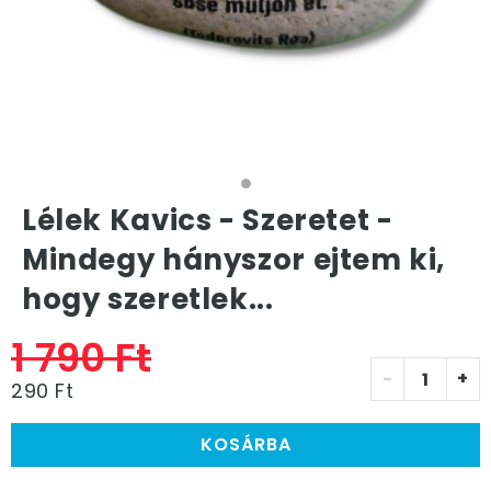
Lélek Kavics - Szeretet -
Mindegy hányszor ejtem ki,
hogy szeretlek...
1 790 Ft
-
+
290 Ft
KOSÁRBA