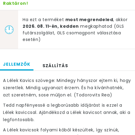
Raktáron!
Ha ezt a terméket
most megrendeled
, akkor
2026. 08. 11-én, kedden
megkaphatod (GLS
futárszolgálat, GLS csomagpont választása
esetén)
JELLEMZŐK
SZÁLLÍTÁS
A Lélek Kavics szövege: Mindegy hányszor ejtem ki, hogy
szeretlek. Mindig ugyanazt érzem. És ha kívánhatnék,
azt szeretném, sose múljon el. (Todorovits Rea)
Tedd napfényessé a legborúsabb időjárást is ezzel a
Lélek kaviccsal. Ajándékozd a Lélek kavicsot annak, aki a
legfontosabb.
A Lélek kavicsok folyami kőből készültek, így színük,