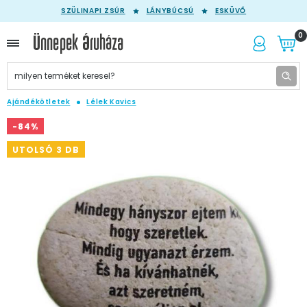
SZÜLINAPI ZSÚR
LÁNYBÚCSÚ
ESKÜVŐ
0
Ajándékötletek
Lélek Kavics
-84%
UTOLSÓ 3 DB