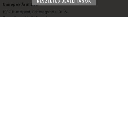
RÉSZLETES BEÁLLÍTÁSOK
Ünnepek Áruháza
1037
Budapest,
Fehéregyházi út 15.
Személyes átvételi pont
NYITVATARTÁS
Kedd - Péntek: 10:00 - 18:00
Szombat: 9:00 - 14:00
Hétfő, vasárnap: ZÁRVA
+36 30 984 6955
unnepekaruhaza@bwh.hu
UnnepekAruhaza
Ünnepek Áruháza © a partikellék specialista