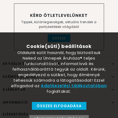
KÉRD ÖTLETLEVELÜNKET
Tippek, különlegességek, aktuális trendek a
partykellékek világából
KÉREM
Cookie(süti) beállítások
Oldalunk sütit használ, hogy biztosítsuk
Neked az Ünnepek Áruháza® teljes
funkcionalitását, informatívvá és
AKTUÁLIS ÜNNEPEK, ALKALMAK
felhasználóbaráttá tegyük az oldalt. Kérünk,
engedélyezd a sütiket, hogy élménnyé
SZÁMOS SZÜLINAP
tehessük számodra a látogatásodat! Ezzel
elfogadod az
Adatkezelési tájékoztatóban
AJÁNLATOK
foglaltakat.
INFORMÁCIÓ
ÖSSZES ELFOGADÁSA
ELÉRHETŐSÉG