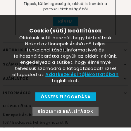
Tippek, különlegességek, aktuális trendek a
partykellékek világából
KÉREM
Cookie(süti) beállítások
Oldalunk sütit használ, hogy biztosítsuk
Neked az Ünnepek Áruháza® teljes
funkcionalitását, informatívvá és
AKTUÁLIS ÜNNEPEK, ALKALMAK
felhasználóbaráttá tegyük az oldalt. Kérünk,
engedélyezd a sütiket, hogy élménnyé
SZÁMOS SZÜLINAP
tehessük számodra a látogatásodat! Ezzel
elfogadod az
Adatkezelési tájékoztatóban
AJÁNLATOK
foglaltakat.
INFORMÁCIÓ
ÖSSZES ELFOGADÁSA
ELÉRHETŐSÉG
RÉSZLETES BEÁLLÍTÁSOK
Ünnepek Áruháza
1037
Budapest,
Fehéregyházi út 15.
Személyes átvételi pont