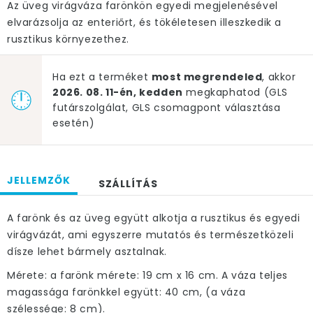
Az üveg virágváza farönkön egyedi megjelenésével
elvarázsolja az enteriőrt, és tökéletesen illeszkedik a
rusztikus környezethez.
Ha ezt a terméket
most megrendeled
, akkor
2026. 08. 11-én, kedden
megkaphatod (GLS
futárszolgálat, GLS csomagpont választása
esetén)
JELLEMZŐK
SZÁLLÍTÁS
A farönk és az üveg együtt alkotja a rusztikus és egyedi
virágvázát, ami egyszerre mutatós és természetközeli
dísze lehet bármely asztalnak.
Mérete: a farönk mérete: 19 cm x 16 cm. A váza teljes
magassága farönkkel együtt: 40 cm, (a váza
szélessége: 8 cm).