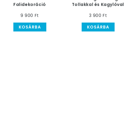
Falidekoráció
Tollakkal és Kagylóval
- Rózsaszín, 17 cm
9 900 Ft
3 900 Ft
KOSÁRBA
KOSÁRBA