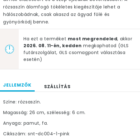
rózsaszín álomfogó tökéletes kiegészítője lehet a
hálószobádnak, csak akaszd az ágyad fölé és
gyönyörködj benne.
Ha ezt a terméket
most megrendeled
, akkor
2026. 08. 11-én, kedden
megkaphatod (GLS
futárszolgálat, GLS csomagpont választása
esetén)
JELLEMZŐK
SZÁLLÍTÁS
Színe: rózsaszín.
Magasság: 26 cm, szélesség: 6 cm.
Anyaga: pamut, fa.
Cikkszám: snt-dc004-1-pink