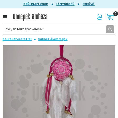
SZÜLINAPI ZSÚR
LÁNYBÚCSÚ
ESKÜVŐ
0
Baliról Szeretettel
Balinéz Álomfogók