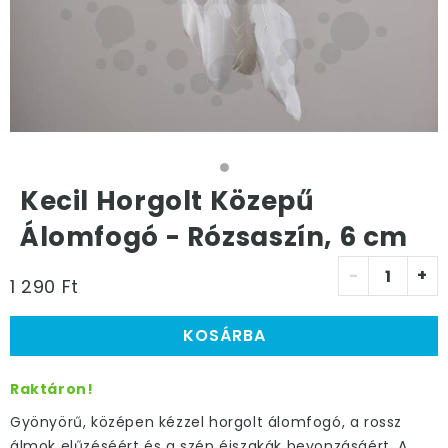
Kecil Horgolt Közepű
Álomfogó - Rózsaszín, 6 cm
-
+
1 290 Ft
KOSÁRBA
Raktáron!
Gyönyörű, középen kézzel horgolt álomfogó, a rossz
álmok elűzéséért és a szép éjszakák bevonzásáért. A