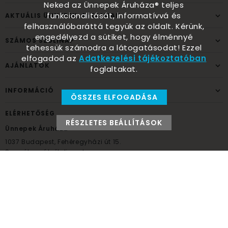
Neked az Ünnepek Áruháza® teljes
funkcionalitását, informatívvá és
AKTUÁLIS ÜNNEPEK, ALKALMAK
felhasználóbaráttá tegyük az oldalt. Kérünk,
engedélyezd a sütiket, hogy élménnyé
SZÁMOS SZÜLINAP
tehessük számodra a látogatásodat! Ezzel
elfogadod az
Adatkezelési tájékoztatóban
AJÁNLATOK
foglaltakat.
INFORMÁCIÓ
ÖSSZES ELFOGADÁSA
ELÉRHETŐSÉG
RÉSZLETES BEÁLLÍTÁSOK
Ünnepek Áruháza
1037
Budapest,
Fehéregyházi út 15.
Személyes átvételi pont
NYITVATARTÁS
Kedd - Péntek: 10:00 - 18:00
Szombat: 9:00 - 14:00
Hétfő, vasárnap: ZÁRVA