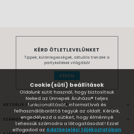
KÉRD ÖTLETLEVELÜNKET
Tippek, különlegességek, aktuális trendek a
partykellékek világából
KÉREM
Cookie(süti) beállítások
Oldalunk sütit használ, hogy biztosítsuk
Neked az Ünnepek Áruháza® teljes
funkcionalitását, informatívvá és
AKTUÁLIS ÜNNEPEK, ALKALMAK
felhasználóbaráttá tegyük az oldalt. Kérünk,
engedélyezd a sütiket, hogy élménnyé
SZÁMOS SZÜLINAP
tehessük számodra a látogatásodat! Ezzel
elfogadod az
Adatkezelési tájékoztatóban
AJÁNLATOK