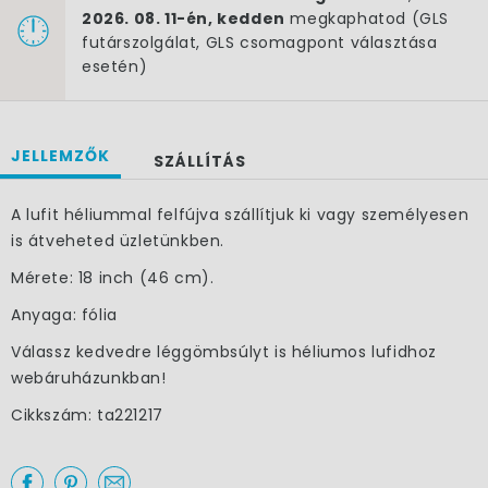
2026. 08. 11-én, kedden
megkaphatod (GLS
futárszolgálat, GLS csomagpont választása
esetén)
JELLEMZŐK
SZÁLLÍTÁS
A lufit héliummal felfújva szállítjuk ki vagy személyesen
is átveheted üzletünkben.
Mérete: 18 inch (46 cm).
Anyaga: fólia
Válassz kedvedre léggömbsúlyt is héliumos lufidhoz
×
webáruházunkban!
Cikkszám: ta221217