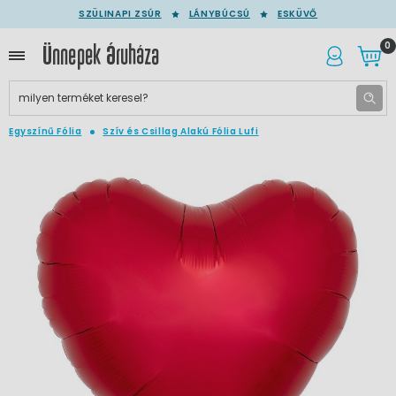
SZÜLINAPI ZSÚR
LÁNYBÚCSÚ
ESKÜVŐ
0
Egyszínű Fólia
Szív és Csillag Alakú Fólia Lufi