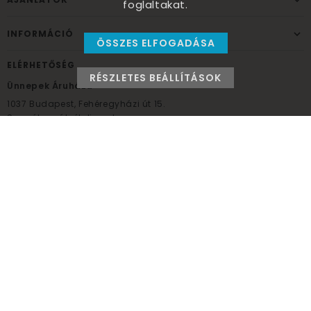
foglaltakat.
INFORMÁCIÓ
ÖSSZES ELFOGADÁSA
ELÉRHETŐSÉG
RÉSZLETES BEÁLLÍTÁSOK
Ünnepek Áruháza
1037
Budapest,
Fehéregyházi út 15.
Személyes átvételi pont
NYITVATARTÁS
Kedd - Péntek: 10:00 - 18:00
Szombat: 9:00 - 14:00
Hétfő, vasárnap: ZÁRVA
+36 30 984 6955
unnepekaruhaza@bwh.hu
UnnepekAruhaza