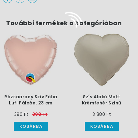
További termékek a kategóriában
Rózsaarany Szív Fólia
Szív Alakú Matt
Lufi Pálcán, 23 cm
Krémfehér Színű
Héliumos Fólia Lufi, 46
390 Ft
990 Ft
3 880 Ft
cm
KOSÁRBA
KOSÁRBA