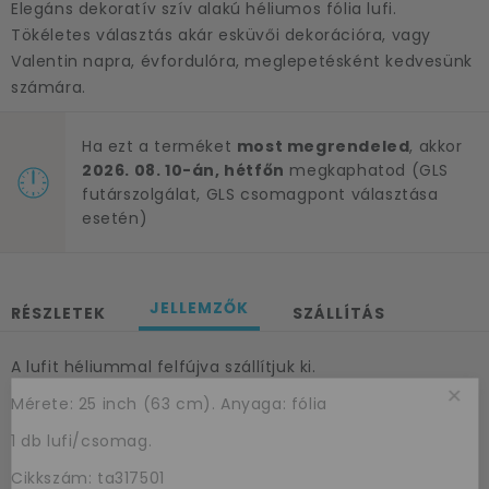
Elegáns dekoratív szív alakú héliumos fólia lufi.
Tökéletes választás akár esküvői dekorációra, vagy
Valentin napra, évfordulóra, meglepetésként kedvesünk
számára.
Ha ezt a terméket
most megrendeled
, akkor
2026. 08. 10-án, hétfőn
megkaphatod (GLS
futárszolgálat, GLS csomagpont választása
esetén)
JELLEMZŐK
RÉSZLETEK
SZÁLLÍTÁS
A lufit héliummal felfújva szállítjuk ki.
×
Mérete: 25 inch (63 cm). Anyaga: fólia
1 db lufi/csomag.
Cikkszám: ta317501