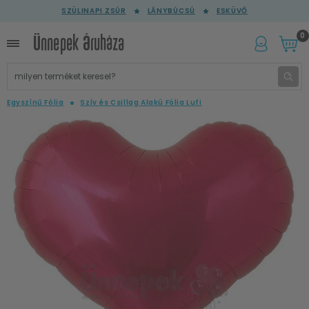
SZÜLINAPI ZSÚR
LÁNYBÚCSÚ
ESKÜVŐ
0
Egyszínű Fólia
Szív és Csillag Alakú Fólia Lufi