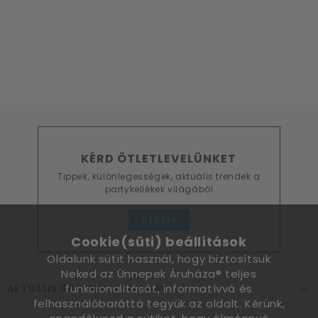
KÉRD ÖTLETLEVELÜNKET
Tippek, különlegességek, aktuális trendek a
partykellékek világából
KÉREM
Cookie(süti) beállítások
Oldalunk sütit használ, hogy biztosítsuk
Neked az Ünnepek Áruháza® teljes
funkcionalitását, informatívvá és
AKTUÁLIS ÜNNEPEK, ALKALMAK
felhasználóbaráttá tegyük az oldalt. Kérünk,