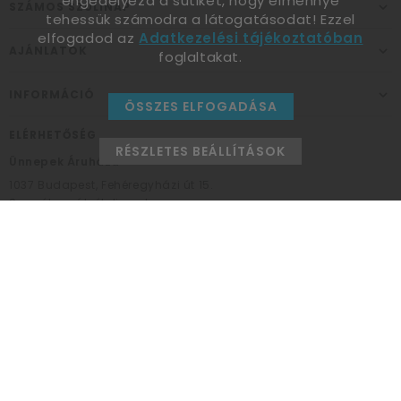
engedélyezd a sütiket, hogy élménnyé
SZÁMOS SZÜLINAP
tehessük számodra a látogatásodat! Ezzel
elfogadod az
Adatkezelési tájékoztatóban
AJÁNLATOK
foglaltakat.
INFORMÁCIÓ
ÖSSZES ELFOGADÁSA
ELÉRHETŐSÉG
RÉSZLETES BEÁLLÍTÁSOK
Ünnepek Áruháza
1037
Budapest,
Fehéregyházi út 15.
Személyes átvételi pont
NYITVATARTÁS
Kedd - Péntek: 10:00 - 18:00
Szombat: 9:00 - 14:00
Hétfő, vasárnap: ZÁRVA
+36 30 984 6955
unnepekaruhaza@bwh.hu
UnnepekAruhaza