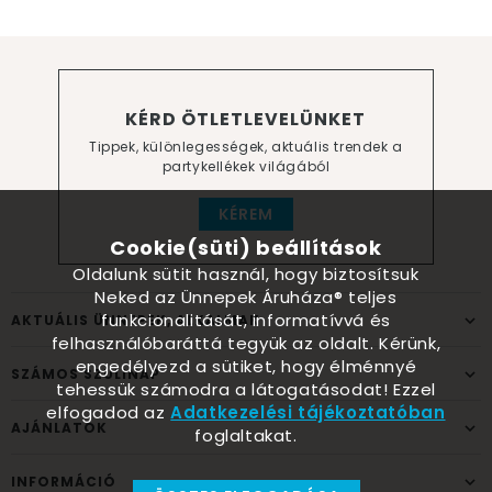
KÉRD ÖTLETLEVELÜNKET
Tippek, különlegességek, aktuális trendek a
partykellékek világából
KÉREM
Cookie(süti) beállítások
Oldalunk sütit használ, hogy biztosítsuk
Neked az Ünnepek Áruháza® teljes
funkcionalitását, informatívvá és
AKTUÁLIS ÜNNEPEK, ALKALMAK
felhasználóbaráttá tegyük az oldalt. Kérünk,
engedélyezd a sütiket, hogy élménnyé
SZÁMOS SZÜLINAP
tehessük számodra a látogatásodat! Ezzel
elfogadod az
Adatkezelési tájékoztatóban
AJÁNLATOK
foglaltakat.
INFORMÁCIÓ