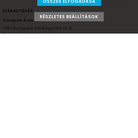
ÖSSZES ELFOGADÁSA
ELÉRHETŐSÉG
RÉSZLETES BEÁLLÍTÁSOK
Ünnepek Áruháza
1037
Budapest,
Fehéregyházi út 15.
Személyes átvételi pont
NYITVATARTÁS
Kedd - Péntek: 10:00 - 18:00
Szombat: 9:00 - 14:00
Hétfő, vasárnap: ZÁRVA
+36 30 984 6955
unnepekaruhaza@bwh.hu
UnnepekAruhaza
Ünnepek Áruháza © a partikellék specialista