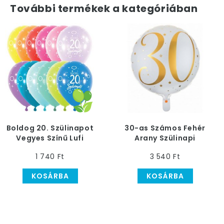
További termékek a kategóriában
Boldog 20. Szülinapot
30-as Számos Fehér
Vegyes Színű Lufi
Arany Szülinapi
Héliumos Fólia Lufi, 46
1 740 Ft
3 540 Ft
cm
KOSÁRBA
KOSÁRBA