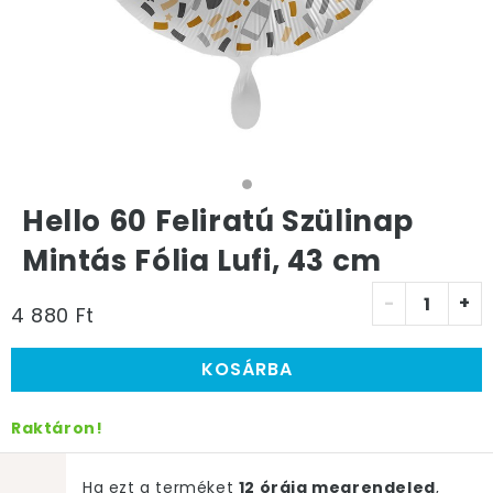
Hello 60 Feliratú Szülinap
Mintás Fólia Lufi, 43 cm
-
+
4 880 Ft
KOSÁRBA
Raktáron!
Ha ezt a terméket
12 óráig megrendeled
,