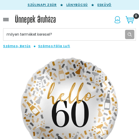
SZÜLINAPI ZSÚR
LÁNYBÚCSÚ
ESKÜVŐ
0
Számos, Betűs
Számos Fólia Lufi