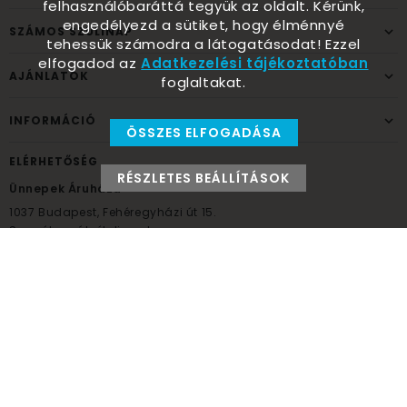
felhasználóbaráttá tegyük az oldalt. Kérünk,
engedélyezd a sütiket, hogy élménnyé
SZÁMOS SZÜLINAP
tehessük számodra a látogatásodat! Ezzel
elfogadod az
Adatkezelési tájékoztatóban
AJÁNLATOK
foglaltakat.
INFORMÁCIÓ
ÖSSZES ELFOGADÁSA
ELÉRHETŐSÉG
RÉSZLETES BEÁLLÍTÁSOK
Ünnepek Áruháza
1037
Budapest,
Fehéregyházi út 15.
Személyes átvételi pont
NYITVATARTÁS
Kedd - Péntek: 10:00 - 18:00
Szombat: 9:00 - 14:00
Hétfő, vasárnap: ZÁRVA
+36 30 984 6955
unnepekaruhaza@bwh.hu