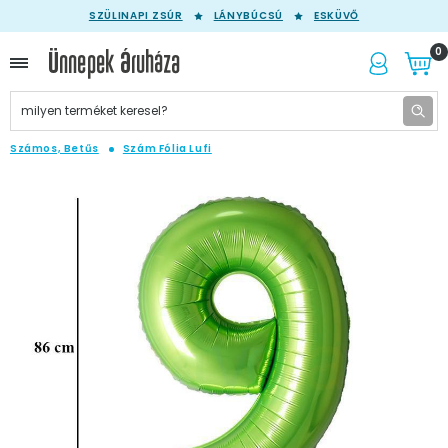
SZÜLINAPI ZSÚR
LÁNYBÚCSÚ
ESKÜVŐ
0
Számos, Betűs
Szám Fólia Lufi