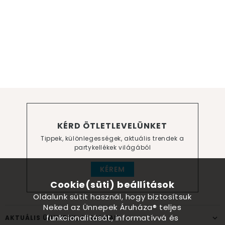
KÉRD ÖTLETLEVELÜNKET
Tippek, különlegességek, aktuális trendek a
partykellékek világából
KÉREM
Cookie(süti) beállítások
Oldalunk sütit használ, hogy biztosítsuk
Neked az Ünnepek Áruháza® teljes
funkcionalitását, informatívvá és
AKTUÁLIS ÜNNEPEK, ALKALMAK