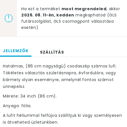
Ha ezt a terméket
most megrendeled
, akkor
2026. 08. 11-én, kedden
megkaphatod (GLS
futárszolgálat, GLS csomagpont választása
esetén)
JELLEMZŐK
SZÁLLÍTÁS
Hatalmas, (86 cm nagyságú) csodaszép számos lufi.
Tökéletes választás születésnapra, évfordulóra, vagy
bármely olyan eseményre, amelynél fontos számot
ünnepelsz.
Mérete: 34 inch (86 cm).
Anyaga: fólia.
A lufit héliummal felfújva szállítjuk ki vagy személyesen
is átveheted üzletünkben.