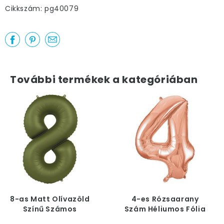
Cikkszám: pg40079
További termékek a kategóriában
8-as Matt Olívazöld
4-es Rózsaarany
Színű Számos
Szám Héliumos Fólia
Héliumos Fólia Lufi, 86
Lufi, 86 cm