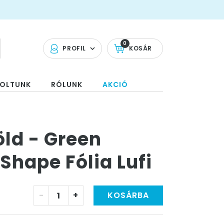
0
PROFIL
KOSÁR
OLTUNK
RÓLUNK
AKCIÓ
öld - Green
hape Fólia Lufi
-
+
KOSÁRBA