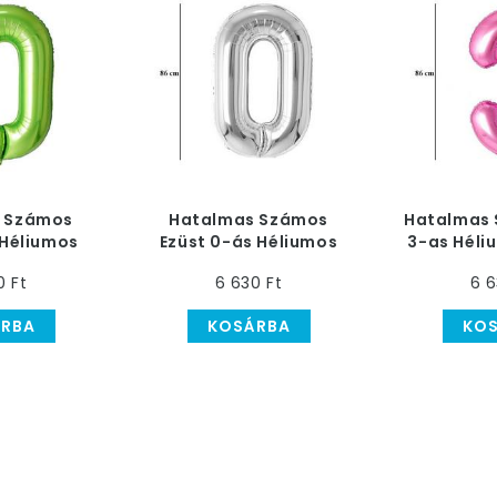
 Számos
Hatalmas Számos
Hatalmas 
 Héliumos
Ezüst 0-ás Héliumos
3-as Héliu
86 cm
Lufi, 86 cm
0 Ft
6 630 Ft
6 6
RBA
KOSÁRBA
KO