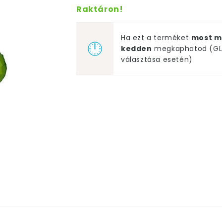
Raktáron!
Ha ezt a terméket
most m
kedden
megkaphatod (GLS
választása esetén)