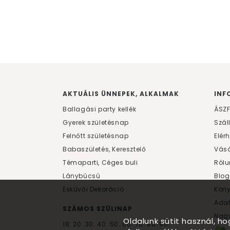
AKTUÁLIS ÜNNEPEK, ALKALMAK
INF
Ballagási party kellék
ÁSZ
Gyerek születésnap
Szál
Felnőtt születésnap
Elér
Babaszületés, Keresztelő
Vásá
Témaparti, Céges buli
Rólu
Lánybúcsú
Blog
Esküvői Dekoráció
Kön
Ada
SZÁMOS SZÜLINAP
Nagy
Oldalunk sütit használ, h
18.
20.
30.
40.
50.
60.
70.
80.
90.