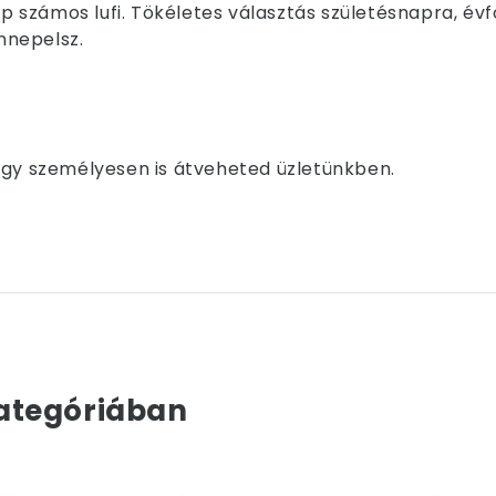
számos lufi. Tökéletes választás születésnapra, évf
nnepelsz.
i vagy személyesen is átveheted üzletünkben.
ategóriában