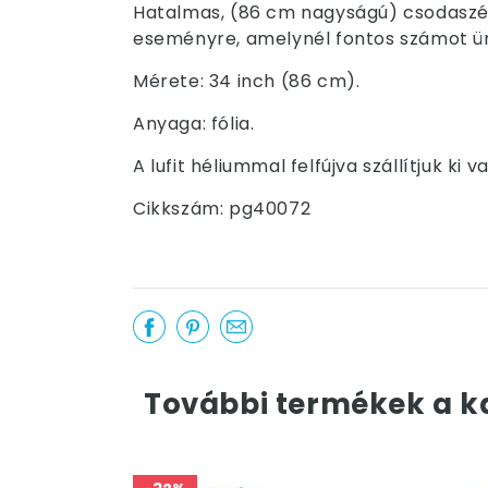
Hatalmas, (86 cm nagyságú) csodaszép 
eseményre, amelynél fontos számot ü
Mérete: 34 inch (86 cm).
Anyaga: fólia.
A lufit héliummal felfújva szállítjuk k
Cikkszám: pg40072
További termékek a k