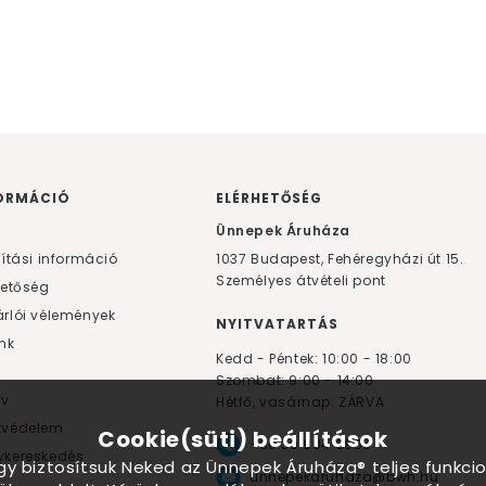
ORMÁCIÓ
ELÉRHETŐSÉG
F
Ünnepek Áruháza
lítási információ
1037
Budapest,
Fehéregyházi út 15.
Személyes átvételi pont
hetőség
rlói vélemények
NYITVATARTÁS
nk
Kedd - Péntek: 10:00 - 18:00
Szombat: 9:00 - 14:00
yv
Hétfő, vasárnap: ZÁRVA
tvédelem
Cookie(süti) beállítások
+36 30 984 6955
kereskedés
ogy biztosítsuk Neked az Ünnepek Áruháza® teljes funkcio
unnepekaruhaza@bwh.hu