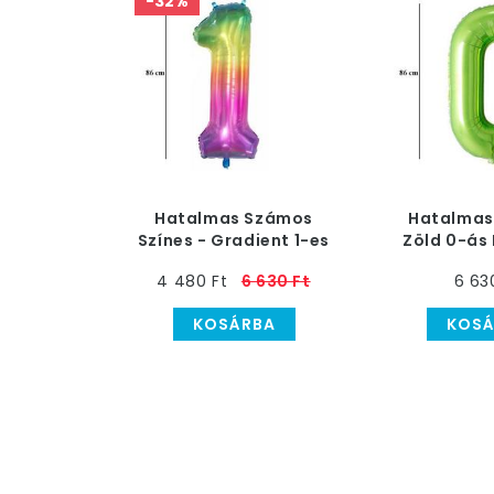
-32%
Hatalmas Számos
Hatalmas
Színes - Gradient 1-es
Zöld 0-ás
Héliumos Lufi, 86 cm
Lufi, 
4 480 Ft
6 630 Ft
6 63
KOSÁRBA
KOSÁ