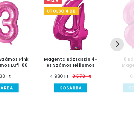
-42%
UTOLSÓ 4 DB
Számos Pink
Magenta Rózsaszín 4-
8 Ró
mos Lufi, 86
es Számos Héliumos
Mage
cm
Fólia Lufi - 86 cm
Számo
30 Ft
4 980 Ft
8 570 Ft
6
Fólia 
SÁRBA
KOSÁRBA
K