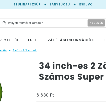
SZÜLINAPI ZSÚR
LÁNYBÚCSÚ
ESKÜVŐ
KERESÉS
RTYKELLÉK
LUFI
SZÁLLÍTÁSI INFORMÁCIÓK
B
etűs
Szám Fólia Lufi
34 inch-es 2 Z
Számos Super S
6 630 Ft