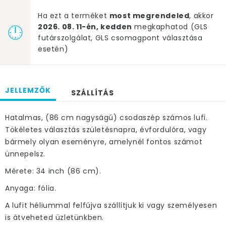
Ha ezt a terméket
most megrendeled
, akkor
2026. 08. 11-én, kedden
megkaphatod (GLS
futárszolgálat, GLS csomagpont választása
esetén)
JELLEMZŐK
SZÁLLÍTÁS
Hatalmas, (86 cm nagyságú) csodaszép számos lufi.
Tökéletes választás születésnapra, évfordulóra, vagy
bármely olyan eseményre, amelynél fontos számot
ünnepelsz.
Mérete: 34 inch (86 cm).
Anyaga: fólia.
A lufit héliummal felfújva szállítjuk ki vagy személyesen
is átveheted üzletünkben.