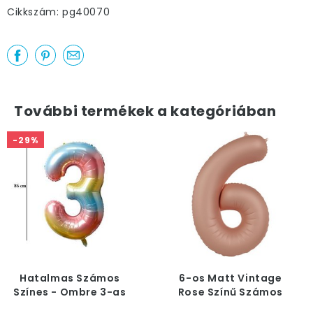
Cikkszám: pg40070
További termékek a kategóriában
-29%
Hatalmas Számos
6-os Matt Vintage
Színes - Ombre 3-as
Rose Színű Számos
Héliumos Lufi, 86 cm
Héliumos Fólia Lufi, 86