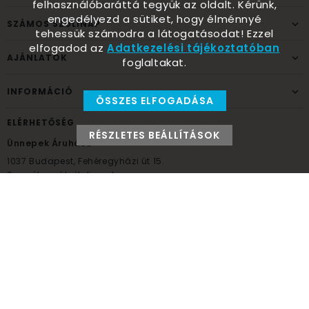
felhasználóbaráttá tegyük az oldalt. Kérünk,
engedélyezd a sütiket, hogy élménnyé
SZÁMOS SZÜLINAP
tehessük számodra a látogatásodat! Ezzel
elfogadod az
Adatkezelési tájékoztatóban
AJÁNLATOK
foglaltakat.
INFORMÁCIÓ
ÖSSZES ELFOGADÁSA
ELÉRHETŐSÉG
RÉSZLETES BEÁLLÍTÁSOK
Ünnepek Áruháza
1037
Budapest,
Fehéregyházi út 15.
Személyes átvételi pont
NYITVATARTÁS
Kedd - Péntek: 10:00 - 18:00
Szombat: 9:00 - 14:00
Hétfő, vasárnap: ZÁRVA
+36 30 984 6955
unnepekaruhaza@bwh.hu