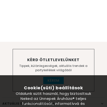
KÉRD ÖTLETLEVELÜNKET
Tippek, különlegességek, aktuális trendek a
partykellékek világából
KÉREM
Cookie(süti) beállítások
Oldalunk sütit használ, hogy biztosítsuk
Neked az Ünnepek Áruháza® teljes
funkcionalitását, informatívvá és
AKTUÁLIS ÜNNEPEK, ALKALMAK