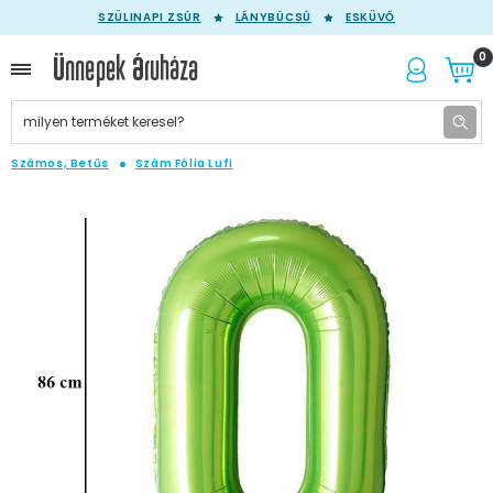
SZÜLINAPI ZSÚR
LÁNYBÚCSÚ
ESKÜVŐ
0
Számos, Betűs
Szám Fólia Lufi