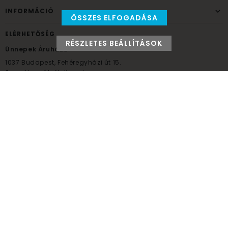
INFORMÁCIÓ
ÖSSZES ELFOGADÁSA
ELÉRHETŐSÉG
RÉSZLETES BEÁLLÍTÁSOK
Ünnepek Áruháza
1037
Budapest,
Fehéregyházi út 15.
Személyes átvételi pont
NYITVATARTÁS
Kedd - Péntek: 10:00 - 18:00
Szombat: 9:00 - 14:00
Hétfő, vasárnap: ZÁRVA
+36 30 984 6955
unnepekaruhaza@bwh.hu
UnnepekAruhaza
Ünnepek Áruháza © a partikellék specialista