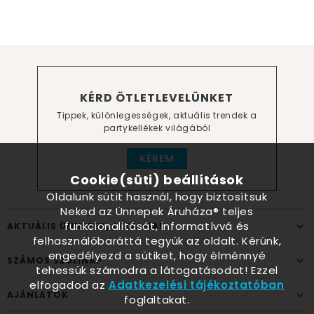
KÉRD ÖTLETLEVELÜNKET
Tippek, különlegességek, aktuális trendek a
partykellékek világából
KÉREM
Cookie(süti) beállítások
Oldalunk sütit használ, hogy biztosítsuk
Neked az Ünnepek Áruháza® teljes
funkcionalitását, informatívvá és
AKTUÁLIS ÜNNEPEK, ALKALMAK
felhasználóbaráttá tegyük az oldalt. Kérünk,
engedélyezd a sütiket, hogy élménnyé
SZÁMOS SZÜLINAP
tehessük számodra a látogatásodat! Ezzel
elfogadod az
Adatkezelési tájékoztatóban
AJÁNLATOK
foglaltakat.