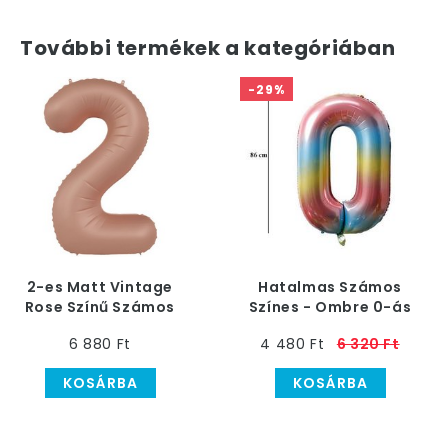
További termékek a kategóriában
-29%
2-es Matt Vintage
Hatalmas Számos
Rose Színű Számos
Színes - Ombre 0-ás
Héliumos Fólia Lufi, 86
Héliumos Lufi, 86 cm
6 880 Ft
4 480 Ft
6 320 Ft
cm
KOSÁRBA
KOSÁRBA