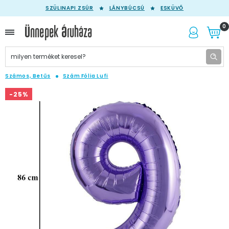
SZÜLINAPI ZSÚR
LÁNYBÚCSÚ
ESKÜVŐ
0
Számos, Betűs
Szám Fólia Lufi
-25%