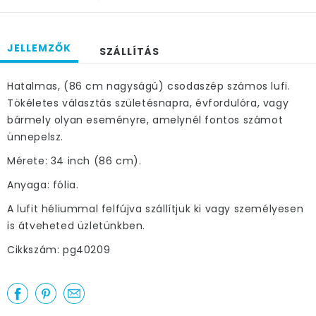
JELLEMZŐK
SZÁLLÍTÁS
Hatalmas, (86 cm nagyságú) csodaszép számos lufi.
Tökéletes választás születésnapra, évfordulóra, vagy
bármely olyan eseményre, amelynél fontos számot
ünnepelsz.
Mérete: 34 inch (86 cm).
Anyaga: fólia.
A lufit héliummal felfújva szállítjuk ki vagy személyesen
is átveheted üzletünkben.
Cikkszám: pg40209