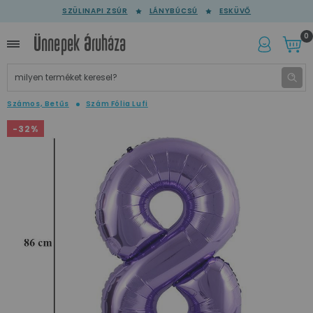
SZÜLINAPI ZSÚR
LÁNYBÚCSÚ
ESKÜVŐ
0
Számos, Betűs
Szám Fólia Lufi
-32%