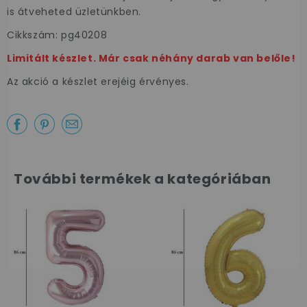
is átveheted üzletünkben.
Cikkszám: pg40208
Limitált készlet. Már csak néhány darab van belőle!
Az akció a készlet erejéig érvényes.
Az első
vásárlásodhoz
szeretnénk
kedveskedni egy
10%-os
További termékek a kategóriában
kuponnal.