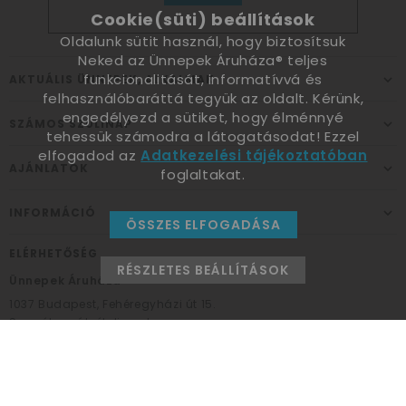
Cookie(süti) beállítások
Oldalunk sütit használ, hogy biztosítsuk
Neked az Ünnepek Áruháza® teljes
funkcionalitását, informatívvá és
AKTUÁLIS ÜNNEPEK, ALKALMAK
felhasználóbaráttá tegyük az oldalt. Kérünk,
engedélyezd a sütiket, hogy élménnyé
SZÁMOS SZÜLINAP
tehessük számodra a látogatásodat! Ezzel
elfogadod az
Adatkezelési tájékoztatóban
AJÁNLATOK
foglaltakat.
INFORMÁCIÓ
ÖSSZES ELFOGADÁSA
ELÉRHETŐSÉG
RÉSZLETES BEÁLLÍTÁSOK
Ünnepek Áruháza
1037
Budapest,
Fehéregyházi út 15.
Személyes átvételi pont
NYITVATARTÁS
Kedd - Péntek: 10:00 - 18:00
Szombat: 9:00 - 14:00