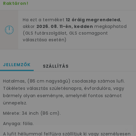
Raktáron!
Ha ezt a terméket
12 óráig megrendeled
,
akkor
2026. 08. 11-én, kedden
megkaphatod
(GLS futárszolgálat, GLS csomagpont
választása esetén)
JELLEMZŐK
SZÁLLÍTÁS
Hatalmas, (86 cm nagyságú) csodaszép számos lufi.
Tökéletes választás születésnapra, évfordulóra, vagy
bármely olyan eseményre, amelynél fontos számot
ünnepelsz.
Mérete: 34 inch (86 cm).
Anyaga: fólia.
×
A lufit héliummal felfújva szállítjuk ki vagy személyesen