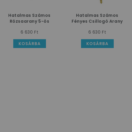
Hatalmas Számos
Hatalmas Számos
Rózsaarany 5-ös
Fényes Csillogó Arany
Héliumos Lufi, 86 cm
6-os Héliumos Lufi, 86
6 630 Ft
6 630 Ft
cm
KOSÁRBA
KOSÁRBA