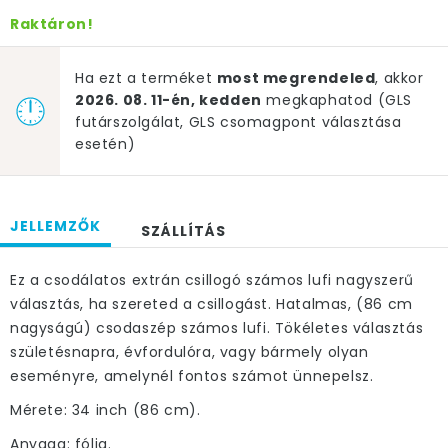
Raktáron!
Ha ezt a terméket
most megrendeled
, akkor
2026. 08. 11-én, kedden
megkaphatod (GLS
futárszolgálat, GLS csomagpont választása
esetén)
JELLEMZŐK
SZÁLLÍTÁS
Ez a csodálatos extrán csillogó számos lufi nagyszerű
választás, ha szereted a csillogást. Hatalmas, (86 cm
nagyságú) csodaszép számos lufi. Tökéletes választás
születésnapra, évfordulóra, vagy bármely olyan
eseményre, amelynél fontos számot ünnepelsz.
Mérete: 34 inch (86 cm).
Anyaga: fólia.