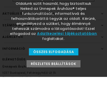
Oldalunk sütit használ, hogy biztosítsuk
Neked az Ünnepek Áruháza® teljes
funkcionalitását, informatívvá és
AKTUÁLIS ÜNNEPEK, ALKALMAK
felhasználóbaráttá tegyük az oldalt. Kérünk,
engedélyezd a sütiket, hogy élménnyé
SZÁMOS SZÜLINAP
tehessük számodra a látogatásodat! Ezzel
elfogadod az
Adatkezelési tájékoztatóban
AJÁNLATOK
foglaltakat.
INFORMÁCIÓ
ÖSSZES ELFOGADÁSA
ELÉRHETŐSÉG
RÉSZLETES BEÁLLÍTÁSOK
Ünnepek Áruháza
1037
Budapest,
Fehéregyházi út 15.
Személyes átvételi pont
NYITVATARTÁS
Kedd - Péntek: 10:00 - 18:00
Szombat: 9:00 - 14:00
Hétfő, vasárnap: ZÁRVA