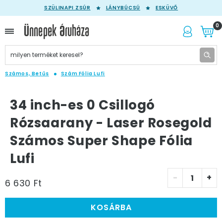
SZÜLINAPI ZSÚR
LÁNYBÚCSÚ
ESKÜVŐ
0
Számos, Betűs
Szám Fólia Lufi
34 inch-es 0 Csillogó
Rózsaarany - Laser Rosegold
Számos Super Shape Fólia
Lufi
-
+
6 630 Ft
KOSÁRBA