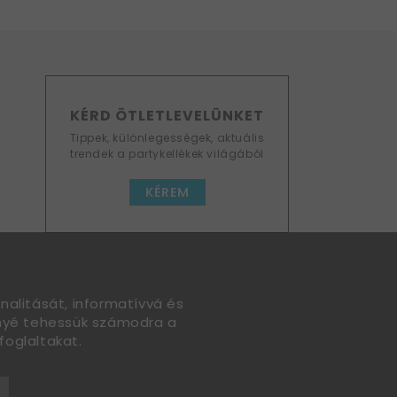
KÉRD ÖTLETLEVELÜNKET
Tippek, különlegességek, aktuális
trendek a partykellékek világából
KÉREM
nalitását, informatívvá és
nnyé tehessük számodra a
foglaltakat.