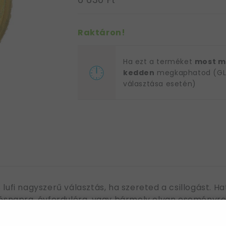
Raktáron!
Ha ezt a terméket
most m
kedden
megkaphatod (GLS
választása esetén)
 lufi nagyszerű választás, ha szereted a csillogást.
etésnapra, évfordulóra, vagy bármely olyan eseményr