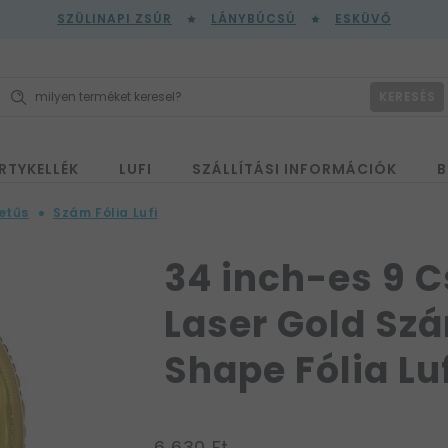
SZÜLINAPI ZSÚR
LÁNYBÚCSÚ
ESKÜVŐ
KERESÉS
RTYKELLÉK
LUFI
SZÁLLÍTÁSI INFORMÁCIÓK
B
etűs
Szám Fólia Lufi
34 inch-es 9 C
Laser Gold Sz
Shape Fólia Lu
6 630 Ft