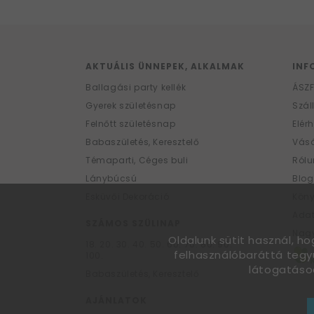
AKTUÁLIS ÜNNEPEK, ALKALMAK
INF
Ballagási party kellék
ÁSZ
Gyerek születésnap
Szál
Felnőtt születésnap
Elér
Babaszületés, Keresztelő
Vásá
Témaparti, Céges buli
Rólu
Lánybúcsú
Blog
Esküvői Dekoráció
Kön
Ada
SZÁMOS SZÜLINAP
Nagy
Oldalunk sütit használ, h
18.
20.
30.
40.
50.
60.
70.
80.
90.
felhasználóbaráttá tegy
100.
látogatáso
Babaszületés, Keresztelő
AJÁNLATOK