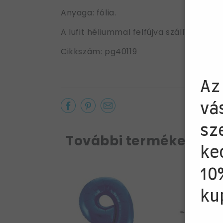
Anyaga: fólia.
A lufit héliummal felfújva szállítjuk k
Cikkszám: pg40119
Az
vá
sz
További termékek a k
ke
10
ku