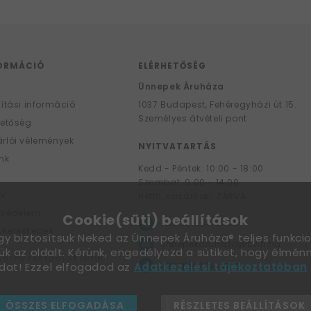
ORMÁCIÓ
ELÉRHETŐSÉG
F
Ünnepek Áruháza
lítási információ
1037
Budapest,
Fehéregyházi út 15.
Személyes átvételi pont
hetőség
rlói vélemények
NYITVATARTÁS
nk
Kedd - Péntek: 10:00 - 18:00
Szombat: 9:00 - 14:00
yv
Hétfő, vasárnap: ZÁRVA
tvédelem
Cookie(süti) beállítások
+36 30 984 6955
kereskedés
ogy biztosítsuk Neked az Ünnepek Áruháza® teljes funkcio
unnepekaruhaza@bwh.hu
ük az oldalt. Kérünk, engedélyezd a sütiket, hogy élmé
Környezetbarát lufik
UnnepekAruhaza
dat! Ezzel elfogadod az
Adatkezelési tájékoztatóban
ÖSSZES ELFOGADÁSA
RÉSZLETES BEÁLLÍTÁSOK