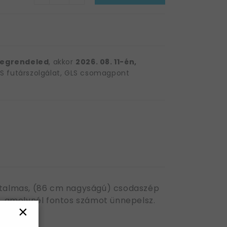
egrendeled
, akkor
2026. 08. 11-én,
 futárszolgálat, GLS csomagpont
 Hatalmas, (86 cm nagyságú) csodaszép
e, amelynél fontos számot ünnepelsz.
×