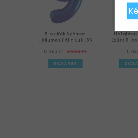
Ké
9-es Kék Számos
Hatalmas
Héliumos Fólia Lufi, 86
Ezüst 6-os
cm
Lufi, 
6 480 Ft
6 680 Ft
6 63
KOSÁRBA
KOSÁ