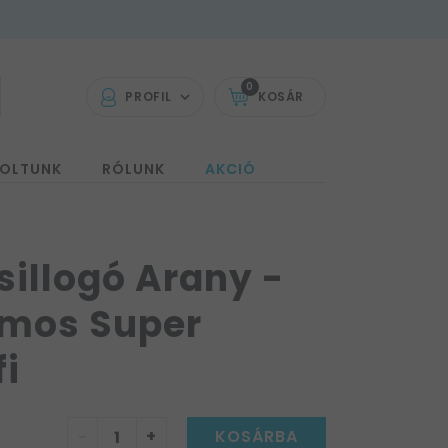
0
PROFIL
KOSÁR
OLTUNK
RÓLUNK
AKCIÓ
sillogó Arany -
ámos Super
fi
-
+
KOSÁRBA