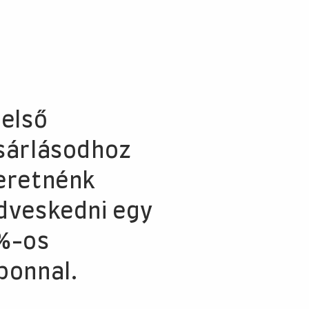
i vagy személyesen is átveheted üzletünkben.
 első
sárlásodhoz
eretnénk
ategóriában
dveskedni egy
%-os
-29%
ponnal.