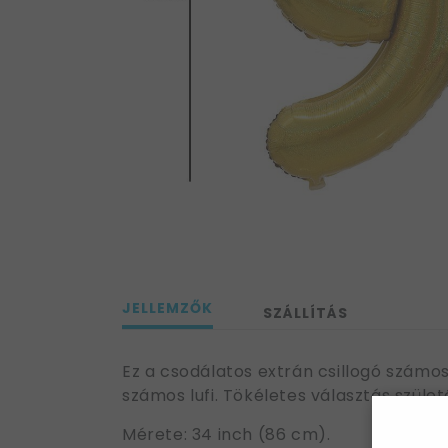
JELLEMZŐK
SZÁLLÍTÁS
Ez a csodálatos extrán csillogó számos
számos lufi. Tökéletes választás szül
Mérete: 34 inch (86 cm).