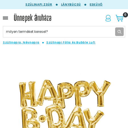
SZÜLINAPI ZSÚR
LÁNYBÚCSÚ
ESKÜVŐ
0
Szülinapra, Névnapra
Szülinapi Fólia és Bubble Lufi