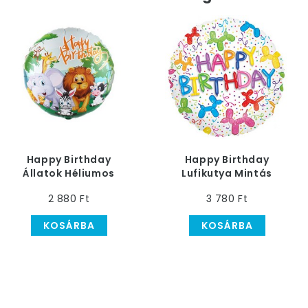
Happy Birthday
Happy Birthday
Állatok Héliumos
Lufikutya Mintás
Szülinapi Fólia Lufi, 45
Szülinapi Héliumos
2 880 Ft
3 780 Ft
cm
Fólia Lufi, 46 cm
KOSÁRBA
KOSÁRBA