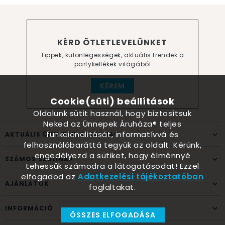
KÉRD ÖTLETLEVELÜNKET
Tippek, különlegességek, aktuális trendek a
partykellékek világából
KÉREM
Cookie(süti) beállítások
Oldalunk sütit használ, hogy biztosítsuk
Neked az Ünnepek Áruháza® teljes
funkcionalitását, informatívvá és
AKTUÁLIS ÜNNEPEK, ALKALMAK
felhasználóbaráttá tegyük az oldalt. Kérünk,
engedélyezd a sütiket, hogy élménnyé
SZÁMOS SZÜLINAP
tehessük számodra a látogatásodat! Ezzel
elfogadod az
Adatkezelési tájékoztatóban
AJÁNLATOK
foglaltakat.
INFORMÁCIÓ
ÖSSZES ELFOGADÁSA