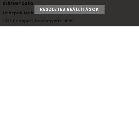
ELÉRHETŐSÉG
RÉSZLETES BEÁLLÍTÁSOK
Ünnepek Áruháza
1037
Budapest,
Fehéregyházi út 15.
Személyes átvételi pont
NYITVATARTÁS
Kedd - Péntek: 10:00 - 18:00
Szombat: 9:00 - 14:00
Hétfő, vasárnap: ZÁRVA
+36 30 984 6955
unnepekaruhaza@bwh.hu
UnnepekAruhaza
Ünnepek Áruháza © a partikellék specialista