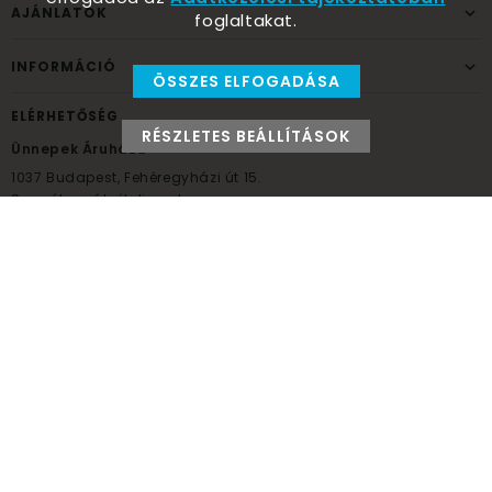
AJÁNLATOK
foglaltakat.
INFORMÁCIÓ
ÖSSZES ELFOGADÁSA
ELÉRHETŐSÉG
RÉSZLETES BEÁLLÍTÁSOK
Ünnepek Áruháza
1037
Budapest,
Fehéregyházi út 15.
Személyes átvételi pont
NYITVATARTÁS
Kedd - Péntek: 10:00 - 18:00
Szombat: 9:00 - 14:00
Hétfő, vasárnap: ZÁRVA
+36 30 984 6955
unnepekaruhaza@bwh.hu
UnnepekAruhaza