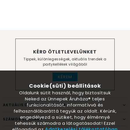
KÉRD ÖTLETLEVELÜNKET
Tippek, különlegességek, aktuális trendek a
partykellékek világából
KÉREM
Cookie(süti) beállítások
Oldalunk sütit használ, hogy biztosítsuk
Neked az Ünnepek Áruháza® teljes
funkcionalitását, informatívvá és
AKTUÁLIS ÜNNEPEK, ALKALMAK
felhasználóbaráttá tegyük az oldalt. Kérünk,
engedélyezd a sütiket, hogy élménnyé
SZÁMOS SZÜLINAP
tehessük számodra a látogatásodat! Ezzel
elfogadod az
Adatkezelési tájékoztatóban