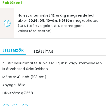
Raktáron!
Ha ezt a terméket
12 óráig megrendeled
,
akkor
2026. 08. 10-án, hétfőn
megkaphatod
(GLS futárszolgálat, GLS csomagpont
választása esetén)
JELLEMZŐK
SZÁLLÍTÁS
A lufit héliummal felfújva szállítjuk ki vagy személyesen
is átveheted üzletünkben.
Mérete: 41 inch (103 cm).
Anyaga: fólia.
Cikkszám: q21568