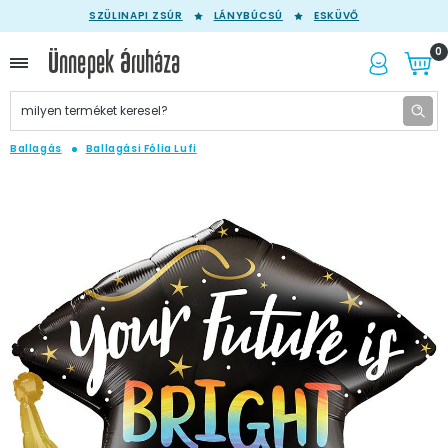
SZÜLINAPI ZSÚR
LÁNYBÚCSÚ
ESKÜVŐ
0
Ballagás
Ballagási Fólia Lufi