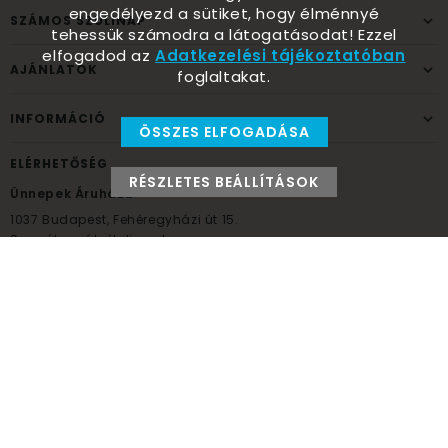
engedélyezd a sütiket, hogy élménnyé
SZÁMOS SZÜLINAP
tehessük számodra a látogatásodat! Ezzel
elfogadod az
Adatkezelési tájékoztatóban
AJÁNLATOK
foglaltakat.
INFORMÁCIÓ
ÖSSZES ELFOGADÁSA
ELÉRHETŐSÉG
RÉSZLETES BEÁLLÍTÁSOK
Ünnepek Áruháza
1037
Budapest,
Fehéregyházi út 15.
Személyes átvételi pont
NYITVATARTÁS
Kedd - Péntek: 10:00 - 18:00
Szombat: 9:00 - 14:00
Hétfő, vasárnap: ZÁRVA
+36 30 984 6955
unnepekaruhaza@bwh.hu