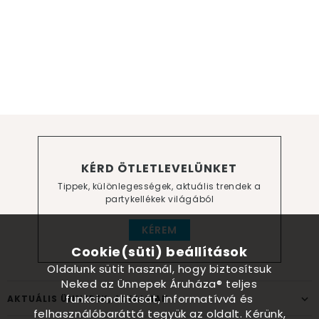
KÉRD ÖTLETLEVELÜNKET
Tippek, különlegességek, aktuális trendek a
partykellékek világából
KÉREM
Cookie(süti) beállítások
Oldalunk sütit használ, hogy biztosítsuk
Neked az Ünnepek Áruháza® teljes
funkcionalitását, informatívvá és
AKTUÁLIS ÜNNEPEK, ALKALMAK
felhasználóbaráttá tegyük az oldalt. Kérünk,