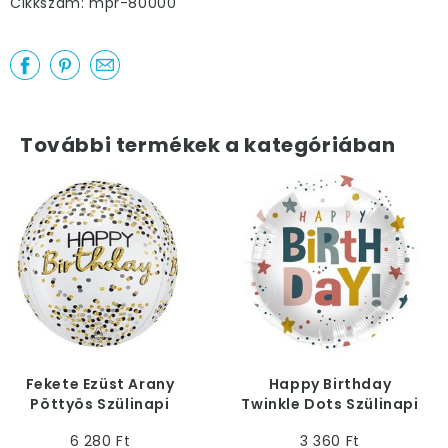
Cikkszám: mpr-80000
További termékek a kategóriában
Fekete Ezüst Arany
Happy Birthday
Pöttyös Szülinapi
Twinkle Dots Szülinapi
Gömb Alakú Héliumos
Héliumos Fólia Lufi, 45
6 280 Ft
3 360 Ft
Orbz Fólia Lufi, 38 cm
cm