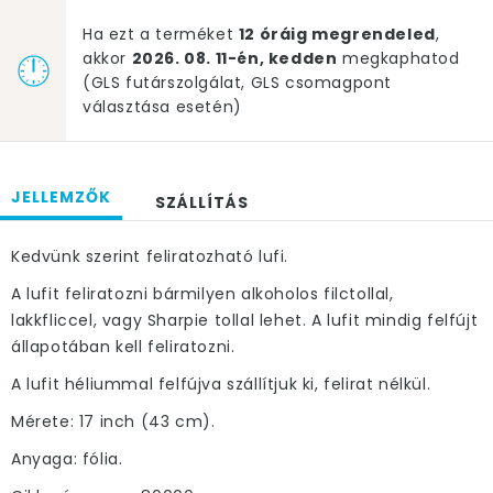
Ha ezt a terméket
12 óráig megrendeled
,
akkor
2026. 08. 11-én, kedden
megkaphatod
(GLS futárszolgálat, GLS csomagpont
választása esetén)
JELLEMZŐK
SZÁLLÍTÁS
Kedvünk szerint feliratozható lufi.
A lufit feliratozni bármilyen alkoholos filctollal,
lakkfliccel, vagy Sharpie tollal lehet. A lufit mindig felfújt
állapotában kell feliratozni.
A lufit héliummal felfújva szállítjuk ki, felirat nélkül.
Mérete: 17 inch (43 cm).
Anyaga: fólia.