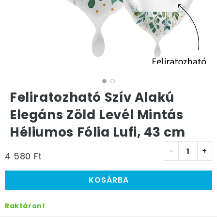
Feliratozható Szív Alakú
Elegáns Zöld Levél Mintás
Héliumos Fólia Lufi, 43 cm
-
+
4 580 Ft
KOSÁRBA
Raktáron!