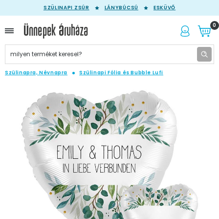
SZÜLINAPI ZSÚR
LÁNYBÚCSÚ
ESKÜVŐ
0
Szülinapra, Névnapra
Szülinapi Fólia és Bubble Lufi