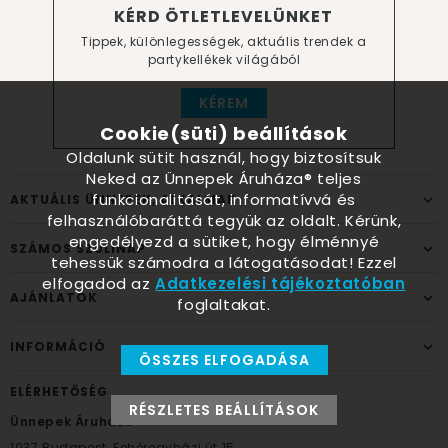
KÉRD ÖTLETLEVELÜNKET
Tippek, különlegességek, aktuális trendek a
partykellékek világából
KÉREM
Cookie(süti) beállítások
Oldalunk sütit használ, hogy biztosítsuk
Neked az Ünnepek Áruháza® teljes
funkcionalitását, informatívvá és
AKTUÁLIS ÜNNEPEK, ALKALMAK
felhasználóbaráttá tegyük az oldalt. Kérünk,
engedélyezd a sütiket, hogy élménnyé
SZÁMOS SZÜLINAP
tehessük számodra a látogatásodat! Ezzel
elfogadod az
Adatkezelési tájékoztatóban
AJÁNLATOK
foglaltakat.
INFORMÁCIÓ
ÖSSZES ELFOGADÁSA
ELÉRHETŐSÉG
RÉSZLETES BEÁLLÍTÁSOK
Ünnepek Áruháza
1037
Budapest,
Fehéregyházi út 15.