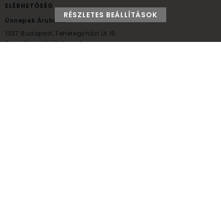
ELÉRHETŐSÉG
RÉSZLETES BEÁLLÍTÁSOK
Ünnepek Áruháza
1037
Budapest,
Fehéregyházi út 15.
Személyes átvételi pont
NYITVATARTÁS
Kedd - Péntek: 10:00 - 18:00
Szombat: 9:00 - 14:00
Hétfő, vasárnap: ZÁRVA
+36 30 984 6955
unnepekaruhaza@bwh.hu
UnnepekAruhaza
Ünnepek Áruháza © a partikellék specialista