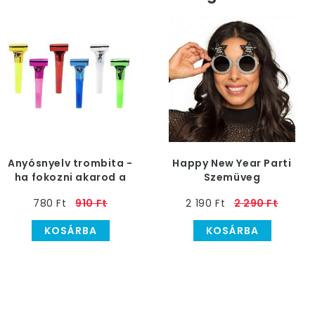
Anyósnyelv trombita -
Happy New Year Parti
ha fokozni akarod a
Szemüveg
hangerőt - 6 db-os
780 Ft
910 Ft
2 190 Ft
2 290 Ft
KOSÁRBA
KOSÁRBA