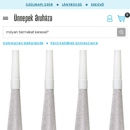
SZÜLINAPI ZSÚR
LÁNYBÚCSÚ
ESKÜVŐ
0
Szilveszteri Dekorációk
Parti Kellékek Szilveszterre