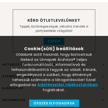
KÉRD ÖTLETLEVELÜNKET
Tippek, különlegességek, aktuális trendek a
partykellékek világából
KÉREM
Cookie(süti) beállítások
Oldalunk sütit használ, hogy biztosítsuk
Neked az Ünnepek Áruháza® teljes
funkcionalitását, informatívvá és
AKTUÁLIS ÜNNEPEK, ALKALMAK
felhasználóbaráttá tegyük az oldalt. Kérünk,
engedélyezd a sütiket, hogy élménnyé
SZÁMOS SZÜLINAP
tehessük számodra a látogatásodat! Ezzel
elfogadod az
Adatkezelési tájékoztatóban
AJÁNLATOK
foglaltakat.
INFORMÁCIÓ
ÖSSZES ELFOGADÁSA