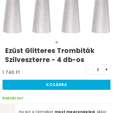
Ezüst Glitteres Trombiták
Szilveszterre - 4 db-os
-
+
1 740 Ft
KOSÁRBA
Raktáron!
Ha ezt a terméket
most megrendeled
, akkor