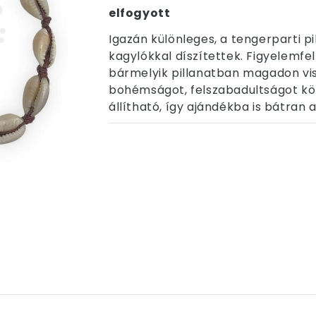
elfogyott
Igazán különleges, a tengerparti p
kagylókkal díszítettek. Figyelemfel
bármelyik pillanatban magadon vis
bohémságot, felszabadultságot kö
állítható, így ajándékba is bátran 