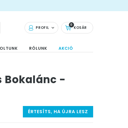
0
PROFIL
KOSÁR
OLTUNK
RÓLUNK
AKCIÓ
 Bokalánc -
ÉRTESÍTS, HA ÚJRA LESZ