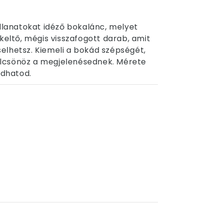
illanatokat idéző bokalánc, melyet
keltő, mégis visszafogott darab, amit
elhetsz. Kiemeli a bokád szépségét,
lcsönöz a megjelenésednek. Mérete
adhatod.