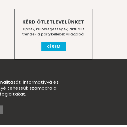
KÉRD ÖTLETLEVELÜNKET
Tippek, különlegességek, aktuális
trendek a partykellékek világából
KÉREM
nalitását, informatívvá és
nnyé tehessük számodra a
foglaltakat.