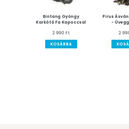
Bintang Gyöngy
Pirus Ásvá
Karkötő Fa Kapoccsal
- Üveg
- ezüst-krém
Többsoros
2 990 Ft
2 99
Szí
KOSÁRBA
KOSÁ