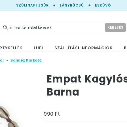
SZÜLINAPI ZSÚR
LÁNYBÚCSÚ
ESKÜVŐ
KERESÉS
RTYKELLÉK
LUFI
SZÁLLÍTÁSI INFORMÁCIÓK
B
ól
Balinéz Karkötő
Empat Kagylós
Barna
990 Ft