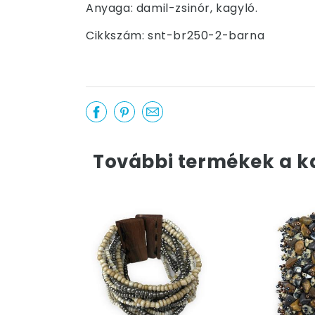
Anyaga: damil-zsinór, kagyló.
Cikkszám: snt-br250-2-barna
További termékek a k