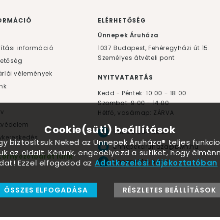
ORMÁCIÓ
ELÉRHETŐSÉG
F
Ünnepek Áruháza
lítási információ
1037
Budapest,
Fehéregyházi út 15.
Személyes átvételi pont
hetőség
rlói vélemények
NYITVATARTÁS
nk
Kedd - Péntek: 10:00 - 18:00
Szombat: 9:00 - 14:00
yv
Hétfő, vasárnap: ZÁRVA
tvédelem
Cookie(süti) beállítások
+36 30 984 6955
kereskedés
ogy biztosítsuk Neked az Ünnepek Áruháza® teljes funkcio
unnepekaruhaza@bwh.hu
ük az oldalt. Kérünk, engedélyezd a sütiket, hogy élmé
Környezetbarát lufik
UnnepekAruhaza
dat! Ezzel elfogadod az
Adatkezelési tájékoztatóban
ÖSSZES ELFOGADÁSA
RÉSZLETES BEÁLLÍTÁSOK