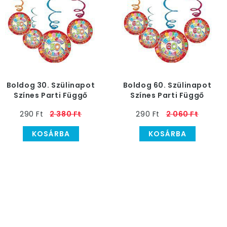
Boldog 30. Szülinapot
Boldog 60. Szülinapot
Színes Parti Függő
Színes Parti Függő
Dekoráció - 6 db-os
Dekoráció - 6 db-os
290 Ft
2 380 Ft
290 Ft
2 060 Ft
KOSÁRBA
KOSÁRBA