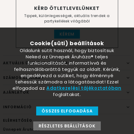
KÉRD ÖTLETLEVELÜNKET
Tippek, különlegességek, aktuális trendek a
partykellékek világából
KÉREM
Cookie(süti) beállítások
Oldalunk sütit használ, hogy biztosítsuk
Neked az Ünnepek Áruháza® teljes
funkcionalitását, informatívvá és
AKTUÁLIS ÜNNEPEK, ALKALMAK
felhasználóbaráttá tegyük az oldalt. Kérünk,
engedélyezd a sütiket, hogy élménnyé
SZÁMOS SZÜLINAP
tehessük számodra a látogatásodat! Ezzel
elfogadod az
Adatkezelési tájékoztatóban
AJÁNLATOK
foglaltakat.
INFORMÁCIÓ
ÖSSZES ELFOGADÁSA
ELÉRHETŐSÉG
RÉSZLETES BEÁLLÍTÁSOK
Ünnepek Áruháza