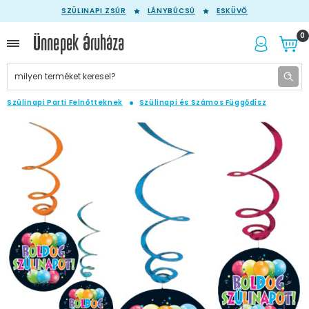
SZÜLINAPI ZSÚR
LÁNYBÚCSÚ
ESKÜVŐ
0
Szülinapi Parti Felnőtteknek
Szülinapi és Számos Függődísz