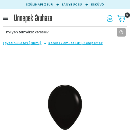
SZÜLINAPI ZSÚR
LÁNYBÚCSÚ
ESKÜVŐ
0
Egyszínű Latex (Gumi)
Kerek 12 cm-es Lufi, Sempertex