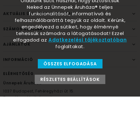
Oldalunk sütit használ, hogy biztosítsuk
Neked az Ünnepek Áruháza® teljes
funkcionalitását, informatívvá és
AKTUÁLIS ÜNNEPEK, ALKALMAK
felhasználóbaráttá tegyük az oldalt. Kérünk,
engedélyezd a sütiket, hogy élménnyé
SZÁMOS SZÜLINAP
tehessük számodra a látogatásodat! Ezzel
elfogadod az
Adatkezelési tájékoztatóban
AJÁNLATOK
foglaltakat.
INFORMÁCIÓ
ÖSSZES ELFOGADÁSA
ELÉRHETŐSÉG
RÉSZLETES BEÁLLÍTÁSOK
Ünnepek Áruháza
1037
Budapest,
Fehéregyházi út 15.
Személyes átvételi pont
NYITVATARTÁS
Kedd - Péntek: 10:00 - 18:00
Szombat: 9:00 - 14:00
Hétfő, vasárnap: ZÁRVA