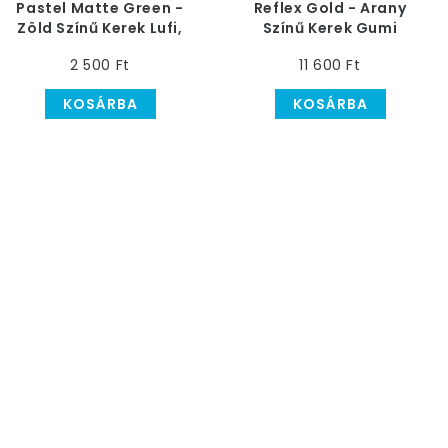
Pastel Matte Green -
Reflex Gold - Arany
Zöld Színű Kerek Lufi,
Színű Kerek Gumi
12 cm, 50 db
(Latex) Lufi, 22 cm
2 500 Ft
11 600 Ft
KOSÁRBA
KOSÁRBA