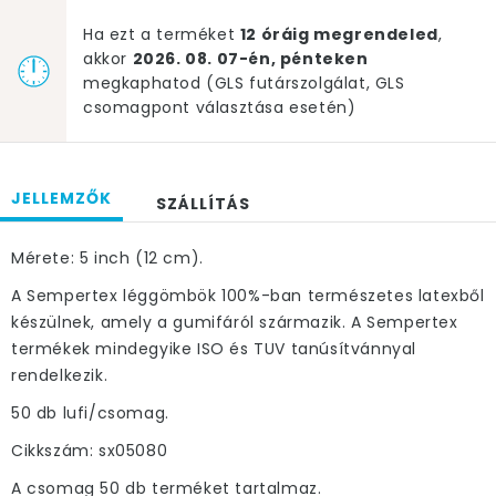
Ha ezt a terméket
12 óráig megrendeled
,
akkor
2026. 08. 07-én, pénteken
megkaphatod (GLS futárszolgálat, GLS
csomagpont választása esetén)
JELLEMZŐK
SZÁLLÍTÁS
Mérete: 5 inch (12 cm).
A Sempertex léggömbök 100%-ban természetes latexből
készülnek, amely a gumifáról származik. A Sempertex
termékek mindegyike ISO és TUV tanúsítvánnyal
rendelkezik.
50 db lufi/csomag.
Cikkszám: sx05080
A csomag 50 db terméket tartalmaz.