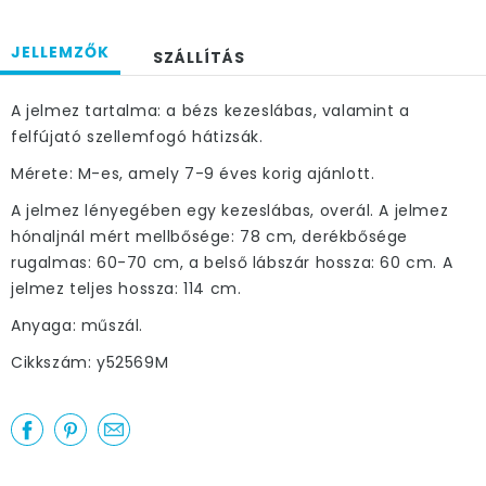
JELLEMZŐK
SZÁLLÍTÁS
A jelmez tartalma: a bézs kezeslábas, valamint a
felfújató szellemfogó hátizsák.
Mérete: M-es, amely 7-9 éves korig ajánlott.
A jelmez lényegében egy kezeslábas, overál. A jelmez
hónaljnál mért mellbősége: 78 cm, derékbősége
rugalmas: 60-70 cm, a belső lábszár hossza: 60 cm. A
jelmez teljes hossza: 114 cm.
Anyaga: műszál.
Cikkszám: y52569M