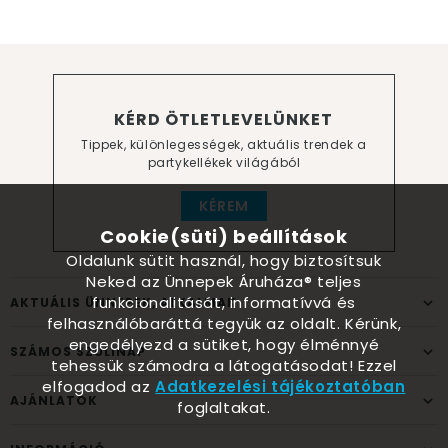
KÉRD ÖTLETLEVELÜNKET
Tippek, különlegességek, aktuális trendek a
partykellékek világából
KÉREM
Cookie(süti) beállítások
Oldalunk sütit használ, hogy biztosítsuk
Neked az Ünnepek Áruháza® teljes
funkcionalitását, informatívvá és
AKTUÁLIS ÜNNEPEK, ALKALMAK
felhasználóbaráttá tegyük az oldalt. Kérünk,
engedélyezd a sütiket, hogy élménnyé
SZÁMOS SZÜLINAP
tehessük számodra a látogatásodat! Ezzel
elfogadod az
Adatkezelési tájékoztatóban
AJÁNLATOK
foglaltakat.