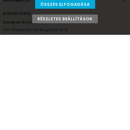
INFORMÁCIÓ
ÖSSZES ELFOGADÁSA
ELÉRHETŐSÉG
RÉSZLETES BEÁLLÍTÁSOK
Ünnepek Áruháza
1037
Budapest,
Fehéregyházi út 15.
Személyes átvételi pont
NYITVATARTÁS
Kedd - Péntek: 10:00 - 18:00
Szombat: 9:00 - 14:00
Hétfő, vasárnap: ZÁRVA
+36 30 984 6955
unnepekaruhaza@bwh.hu
UnnepekAruhaza
Ünnepek Áruháza © a partikellék specialista