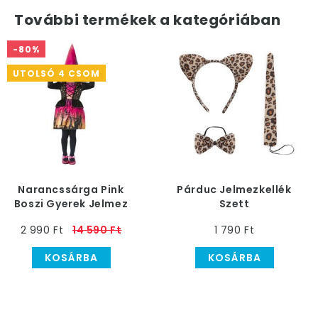
További termékek a kategóriában
-80%
UTOLSÓ 4 CSOM
Narancssárga Pink
Párduc Jelmezkellék
Boszi Gyerek Jelmez
Szett
2 990 Ft
14 590 Ft
1 790 Ft
KOSÁRBA
KOSÁRBA