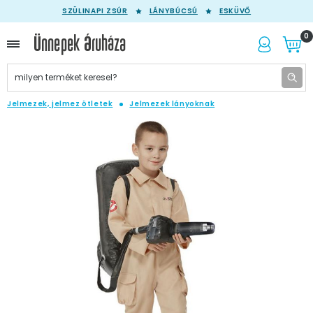
SZÜLINAPI ZSÚR
LÁNYBÚCSÚ
ESKÜVŐ
0
Jelmezek, jelmez ötletek
Jelmezek lányoknak