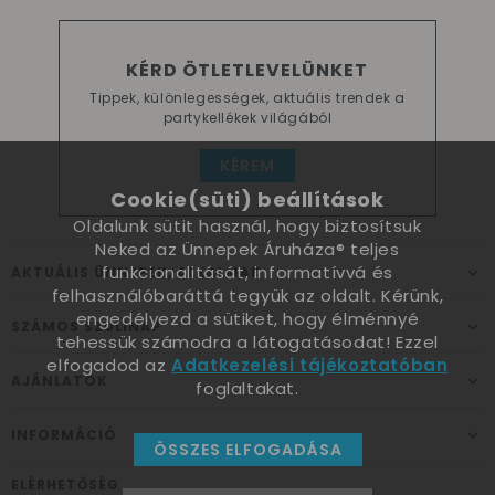
KÉRD ÖTLETLEVELÜNKET
Tippek, különlegességek, aktuális trendek a
partykellékek világából
KÉREM
Cookie(süti) beállítások
Oldalunk sütit használ, hogy biztosítsuk
Neked az Ünnepek Áruháza® teljes
funkcionalitását, informatívvá és
AKTUÁLIS ÜNNEPEK, ALKALMAK
felhasználóbaráttá tegyük az oldalt. Kérünk,
engedélyezd a sütiket, hogy élménnyé
SZÁMOS SZÜLINAP
tehessük számodra a látogatásodat! Ezzel
elfogadod az
Adatkezelési tájékoztatóban
AJÁNLATOK
foglaltakat.
INFORMÁCIÓ
ÖSSZES ELFOGADÁSA
ELÉRHETŐSÉG