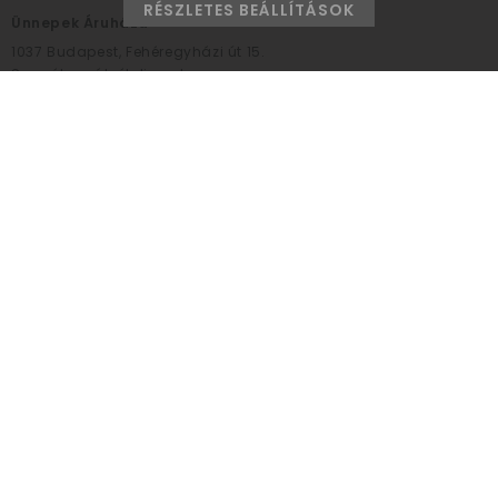
RÉSZLETES BEÁLLÍTÁSOK
Ünnepek Áruháza
1037
Budapest,
Fehéregyházi út 15.
Személyes átvételi pont
NYITVATARTÁS
Kedd - Péntek: 10:00 - 18:00
Szombat: 9:00 - 14:00
Hétfő, vasárnap: ZÁRVA
+36 30 984 6955
unnepekaruhaza@bwh.hu
UnnepekAruhaza
Ünnepek Áruháza © a partikellék specialista