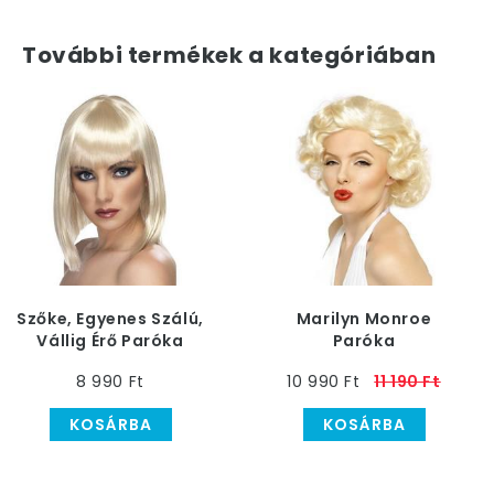
További termékek a kategóriában
Szőke, Egyenes Szálú,
Marilyn Monroe
Vállig Érő Paróka
Paróka
Frufruval
8 990 Ft
10 990 Ft
11 190 Ft
KOSÁRBA
KOSÁRBA