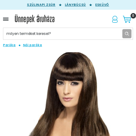
SZÜLINAPI ZSÚR
LÁNYBÚCSÚ
ESKÜVŐ
0
Paróka
Női paróka