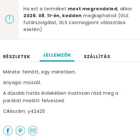
Ha ezt a terméket
most megrendeled
, akkor
2026. 08. 11-én, kedden
megkaphatod (GLS
futárszolgálat, GLS csomagpont választása
esetén)
JELLEMZŐK
RÉSZLETEK
SZÁLLÍTÁS
Mérete: felnőtt, egy méretben.
Anyaga: műszál.
A dúsabb hatás érdekében óvatosan rázd meg a
parókát mielőtt felveszed.
Cikkszám: y42425