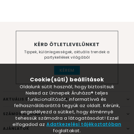
KÉRD ÖTLETLEVELÜNKET
Tippek, különlegességek, aktuális trendek a
partykellékek világából
KÉREM
Cookie(süti) beállítások
Oldalunk sütit használ, hogy biztosítsuk
Neked az Ünnepek Áruháza® teljes
funkcionalitását, informatívvá és
AKTUÁLIS ÜNNEPEK, ALKALMAK
felhasználóbaráttá tegyük az oldalt. Kérünk,
engedélyezd a sütiket, hogy élménnyé
SZÁMOS SZÜLINAP
tehessük számodra a látogatásodat! Ezzel
elfogadod az
Adatkezelési tájékoztatóban
AJÁNLATOK
foglaltakat.