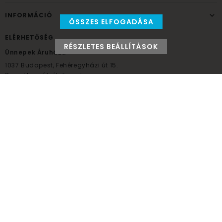
INFORMÁCIÓ
ÖSSZES ELFOGADÁSA
ELÉRHETŐSÉG
RÉSZLETES BEÁLLÍTÁSOK
Ünnepek Áruháza
1037
Budapest,
Fehéregyházi út 15.
Személyes átvételi pont
NYITVATARTÁS
Kedd - Péntek: 10:00 - 18:00
Szombat: 9:00 - 14:00
Hétfő, vasárnap: ZÁRVA
+36 30 984 6955
unnepekaruhaza@bwh.hu
UnnepekAruhaza
Ünnepek Áruháza © a partikellék specialista