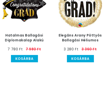
Hatalmas Ballagási
Elegáns Arany Pöttyös
Diplomakalap Alakú
Ballagási Héliumos
Héliumos Fólia Lufi
Fólia Lufi
7 780 Ft
7 980 Ft
3 280 Ft
3 360 Ft
KOSÁRBA
KOSÁRBA