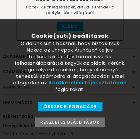
Tippek, különlegességek, aktuális trendek a
partykellékek világából
KÉREM
Cookie(süti) beállítások
Oldalunk sütit használ, hogy biztosítsuk
Neked az Ünnepek Áruháza® teljes
funkcionalitását, informatívvá és
AKTUÁLIS ÜNNEPEK, ALKALMAK
felhasználóbaráttá tegyük az oldalt. Kérünk,
engedélyezd a sütiket, hogy élménnyé
SZÁMOS SZÜLINAP
tehessük számodra a látogatásodat! Ezzel
elfogadod az
Adatkezelési tájékoztatóban
AJÁNLATOK
foglaltakat.
INFORMÁCIÓ
ÖSSZES ELFOGADÁSA
ELÉRHETŐSÉG
RÉSZLETES BEÁLLÍTÁSOK
Ünnepek Áruháza
1037
Budapest,
Fehéregyházi út 15.