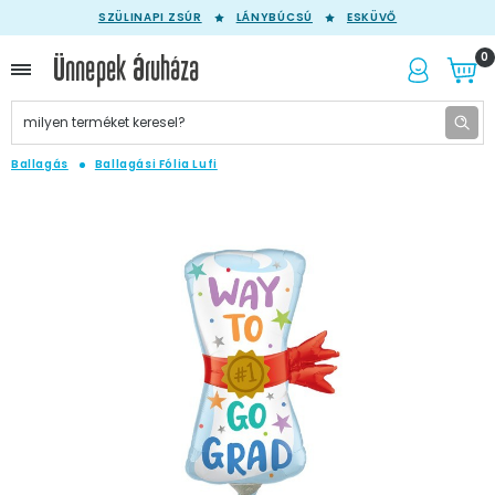
SZÜLINAPI ZSÚR
LÁNYBÚCSÚ
ESKÜVŐ
0
Ballagás
Ballagási Fólia Lufi