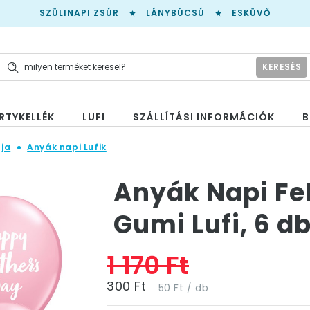
SZÜLINAPI ZSÚR
LÁNYBÚCSÚ
ESKÜVŐ
KERESÉS
RTYKELLÉK
LUFI
SZÁLLÍTÁSI INFORMÁCIÓK
B
ja
Anyák napi Lufik
Anyák Napi Fel
Gumi Lufi, 6 d
1 170 Ft
300 Ft
50 Ft / db