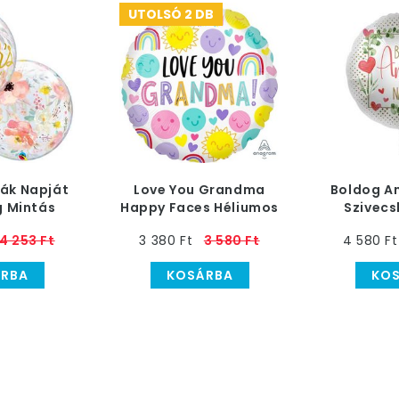
UTOLSÓ 2 DB
ák Napját
Love You Grandma
Boldog A
g Mintás
Happy Faces Héliumos
Szivecs
borék Lufi,
Fólia Lufi, 46 cm
Héliumos F
4 253 Ft
3 380 Ft
3 580 Ft
4 580 Ft
cm
RBA
KOSÁRBA
KO