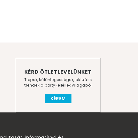
KÉRD ÖTLETLEVELÜNKET
Tippek, különlegességek, aktuális
trendek a partykellékek világából
KÉREM
nalitását, informatívvá és