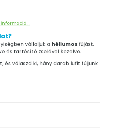
 információ...
dat?
yiségben vállaljuk a
héliumos
fújást.
tve és tartósító zselével kezelve.
 és válaszd ki, hány darab lufit fújjunk