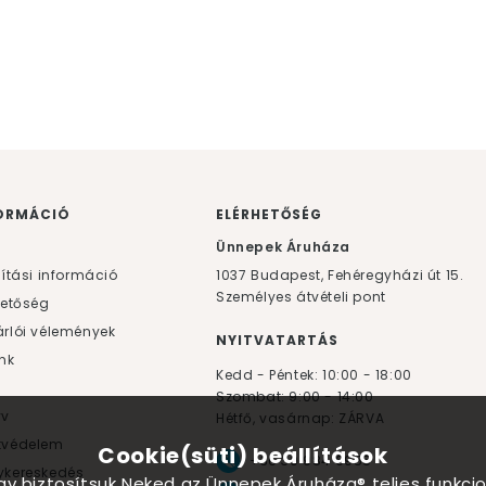
ORMÁCIÓ
ELÉRHETŐSÉG
F
Ünnepek Áruháza
lítási információ
1037
Budapest,
Fehéregyházi út 15.
Személyes átvételi pont
hetőség
rlói vélemények
NYITVATARTÁS
nk
Kedd - Péntek: 10:00 - 18:00
Szombat: 9:00 - 14:00
yv
Hétfő, vasárnap: ZÁRVA
tvédelem
Cookie(süti) beállítások
+36 30 984 6955
kereskedés
ogy biztosítsuk Neked az Ünnepek Áruháza® teljes funkcio