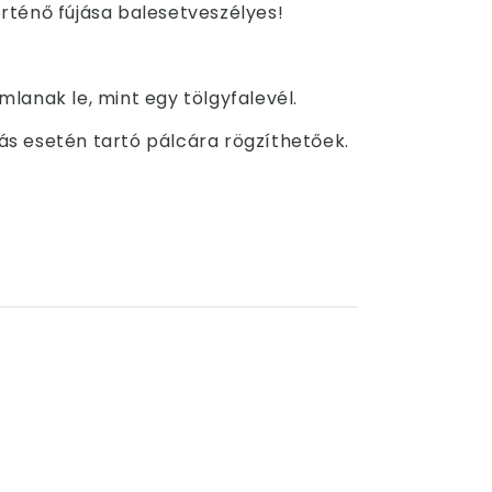
örténő fújása balesetveszélyes!
lanak le, mint egy tölgyfalevél.
jás esetén tartó pálcára rögzíthetőek.