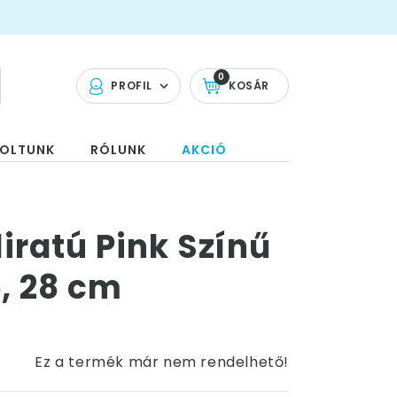
0
PROFIL
KOSÁR
OLTUNK
RÓLUNK
AKCIÓ
iratú Pink Színű
b, 28 cm
Ez a termék már nem rendelhető!