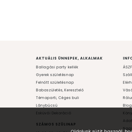
AKTUÁLIS ÜNNEPEK, ALKALMAK
INF
Ballagási party kellék
ÁSZ
Gyerek születésnap
Szál
Felnőtt születésnap
Elér
Babaszületés, Keresztelő
Vásá
Témaparti, Céges buli
Rólu
Lánybúcsú
Blog
Esküvői Dekoráció
Kön
Ada
SZÁMOS SZÜLINAP
Nagy
Oldalunk sütit használ, h