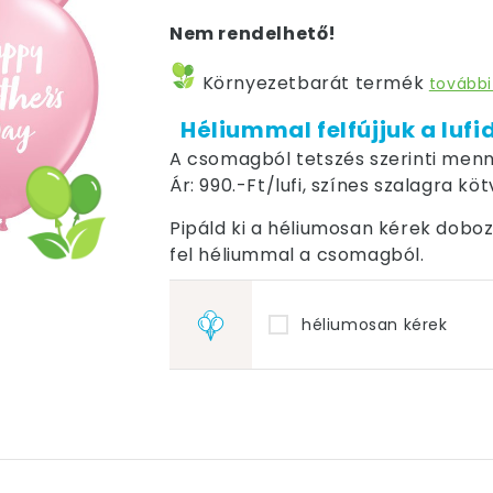
Nem rendelhető!
Környezetbarát termék
további
Héliummal felfújjuk a lufi
A csomagból tetszés szerinti menn
Ár: 990.-Ft/lufi, színes szalagra kö
Pipáld ki a héliumosan kérek dobozt,
fel héliummal a csomagból.
héliumosan kérek