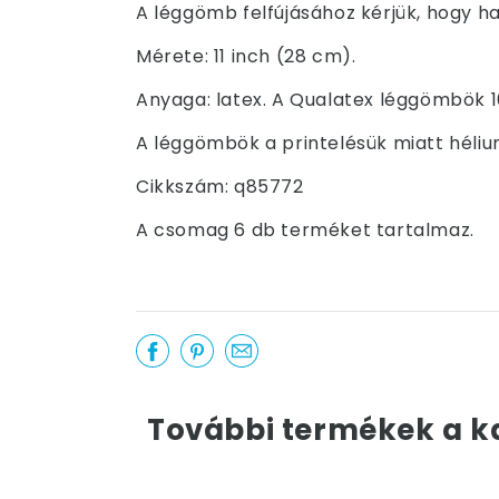
A léggömb felfújásához kérjük, hogy ha
Mérete: 11 inch (28 cm).
Anyaga: latex. A Qualatex léggömbök 1
A léggömbök a printelésük miatt hélium
Cikkszám: q85772
A csomag 6 db terméket tartalmaz.
További termékek a k