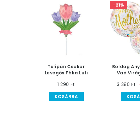
-21%
Tulipán Csokor
Boldog Any
Levegős Fólia Lufi
Vad Virá
Pálcán
Héliumos Bu
1 290 Ft
3 380 Ft
56 
KOSÁRBA
KOSÁ