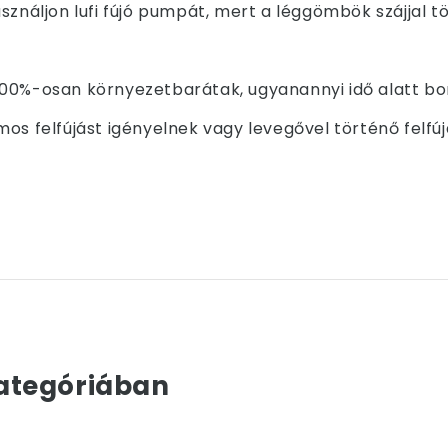
sználjon lufi fújó pumpát, mert a léggömbök szájjal t
00%-osan környezetbarátak, ugyanannyi idő alatt bom
os felfújást igényelnek vagy levegővel történő felfú
ategóriában