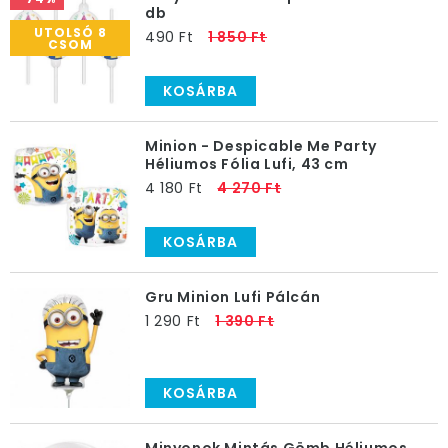
db
UTOLSÓ 8
490 Ft
1 850 Ft
CSOM
KOSÁRBA
Minion - Despicable Me Party
Héliumos Fólia Lufi, 43 cm
4 180 Ft
4 270 Ft
KOSÁRBA
Gru Minion Lufi Pálcán
1 290 Ft
1 390 Ft
KOSÁRBA