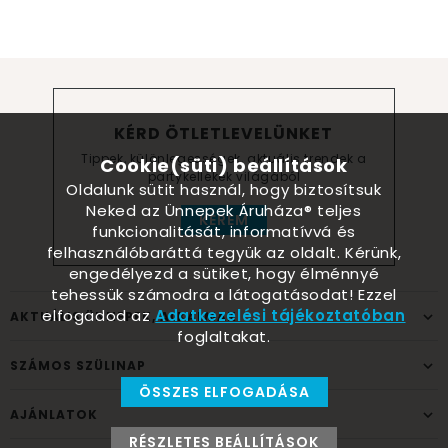
KÉRD ÖTLETLEVELÜNKET
Tippek, különlegességek, aktuális trendek a
Cookie(süti) beállítások
partykellékek világából
Oldalunk sütit használ, hogy biztosítsuk
Neked az Ünnepek Áruháza® teljes
KÉREM
funkcionalitását, informatívvá és
felhasználóbaráttá tegyük az oldalt. Kérünk,
engedélyezd a sütiket, hogy élménnyé
tehessük számodra a látogatásodat! Ezzel
elfogadod az
Adatkezelési tájékoztatóban
AKTUÁLIS ÜNNEPEK, ALKALMAK
foglaltakat.
SZÁMOS SZÜLINAP
ÖSSZES ELFOGADÁSA
AJÁNLATOK
RÉSZLETES BEÁLLÍTÁSOK