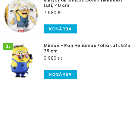
Minyonok Mintás Gömb Héliumos
Lufi, 40 cm
7 980 Ft
KOSÁRBA
Minion - Ron Héliumos Fólia Lufi, 53 x
ÚJ
79 cm
6 980 Ft
KOSÁRBA