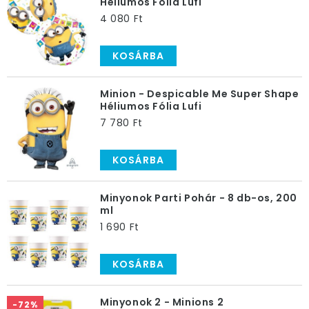
Héliumos Fólia Lufi
4 080 Ft
KOSÁRBA
Minion - Despicable Me Super Shape
Héliumos Fólia Lufi
7 780 Ft
KOSÁRBA
Minyonok Parti Pohár - 8 db-os, 200
ml
1 690 Ft
KOSÁRBA
Minyonok 2 - Minions 2
-72%