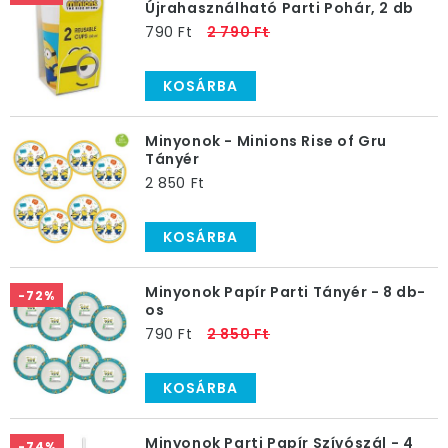
Újrahasználható Parti Pohár, 2 db
790 Ft
2 790 Ft
KOSÁRBA
Minyonok - Minions Rise of Gru
Tányér
2 850 Ft
KOSÁRBA
Minyonok Papír Parti Tányér - 8 db-
-72%
os
790 Ft
2 850 Ft
KOSÁRBA
Minyonok Parti Papír Szívószál - 4
-74%