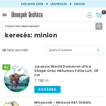
SZÜLINAPI ZSÚR
LÁNYBÚCSÚ
ESKÜVŐ
0
keresés: minion
12
féle termék
pozíció szerint
Jurassic World Dominion Ultra
ÚJ
Shape Orbz Héliumos Fólia Lufi, 38
cm
7 780 Ft
KOSÁRBA
Minyonok - Minions Két Oldalú