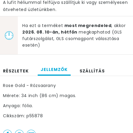
A lufit héliummal felfújva szállítjuk ki vagy személyesen
átveheted üzletünkben.
Ha ezt a terméket
most megrendeled
, akkor
2026. 08. 10-án, hétfőn
megkaphatod (GLS
futárszolgálat, GLS csomagpont választása
esetén)
JELLEMZŐK
RÉSZLETEK
SZÁLLÍTÁS
Rose Gold - Rózsaarany
Mérete: 34 inch (86 cm) magas.
Anyaga: fólia.
Cikkszám: p55878