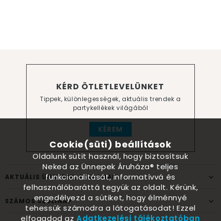
KÉRD ÖTLETLEVELÜNKET
Tippek, különlegességek, aktuális trendek a
partykellékek világából
KÉREM
Cookie(süti) beállítások
Oldalunk sütit használ, hogy biztosítsuk
Neked az Ünnepek Áruháza® teljes
funkcionalitását, informatívvá és
AKTUÁLIS ÜNNEPEK, ALKALMAK
felhasználóbaráttá tegyük az oldalt. Kérünk,
engedélyezd a sütiket, hogy élménnyé
SZÁMOS SZÜLINAP
tehessük számodra a látogatásodat! Ezzel
elfogadod az
Adatkezelési tájékoztatóban