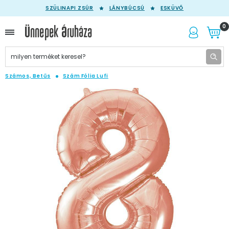
SZÜLINAPI ZSÚR
LÁNYBÚCSÚ
ESKÜVŐ
0
Számos, Betűs
Szám Fólia Lufi