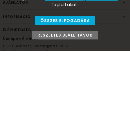
AJÁNLATOK
foglaltakat.
INFORMÁCIÓ
ÖSSZES ELFOGADÁSA
ELÉRHETŐSÉG
RÉSZLETES BEÁLLÍTÁSOK
Ünnepek Áruháza
1037
Budapest,
Fehéregyházi út 15.
Személyes átvételi pont
NYITVATARTÁS
Kedd - Péntek: 10:00 - 18:00
Szombat: 9:00 - 14:00
Hétfő, vasárnap: ZÁRVA
+36 30 984 6955
unnepekaruhaza@bwh.hu
UnnepekAruhaza