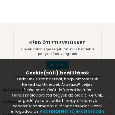
KÉRD ÖTLETLEVELÜNKET
Tippek, különlegességek, aktuális trendek a
partykellékek világából
KÉREM
Cookie(süti) beállítások
Oldalunk sütit használ, hogy biztosítsuk
Neked az Ünnepek Áruháza® teljes
funkcionalitását, informatívvá és
AKTUÁLIS ÜNNEPEK, ALKALMAK
felhasználóbaráttá tegyük az oldalt. Kérünk,
engedélyezd a sütiket, hogy élménnyé
SZÁMOS SZÜLINAP
tehessük számodra a látogatásodat! Ezzel
elfogadod az
Adatkezelési tájékoztatóban
AJÁNLATOK