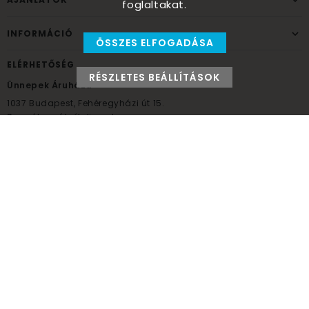
foglaltakat.
INFORMÁCIÓ
ÖSSZES ELFOGADÁSA
ELÉRHETŐSÉG
RÉSZLETES BEÁLLÍTÁSOK
Ünnepek Áruháza
1037
Budapest,
Fehéregyházi út 15.
Személyes átvételi pont
NYITVATARTÁS
Kedd - Péntek: 10:00 - 18:00
Szombat: 9:00 - 14:00
Hétfő, vasárnap: ZÁRVA
+36 30 984 6955
unnepekaruhaza@bwh.hu
UnnepekAruhaza