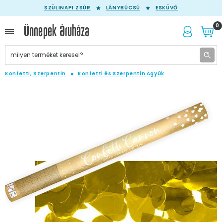
SZÜLINAPI ZSÚR
LÁNYBÚCSÚ
ESKÜVŐ
0
Konfetti, Szerpentin
Konfetti és Szerpentin Ágyúk