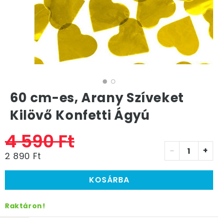
60 cm-es, Arany Szíveket
Kilövő Konfetti Ágyú
4 590 Ft
-
+
2 890 Ft
KOSÁRBA
Raktáron!