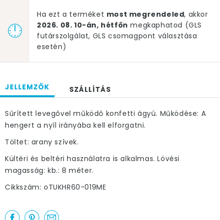
Ha ezt a terméket
most megrendeled
, akkor
2026. 08. 10-án, hétfőn
megkaphatod (GLS
futárszolgálat, GLS csomagpont választása
esetén)
JELLEMZŐK
SZÁLLÍTÁS
Sűrített levegővel működő konfetti ágyú. Működése: A
hengert a nyíl irányába kell elforgatni.
Töltet: arany szívek.
Kültéri és beltéri használatra is alkalmas. Lövési
magasság: kb.: 8 méter.
Cikkszám: oTUKHR60-019ME