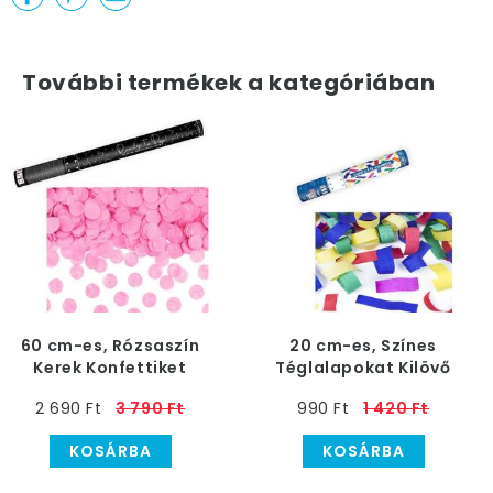
További termékek a kategóriában
60 cm-es, Rózsaszín
20 cm-es, Színes
Kerek Konfettiket
Téglalapokat Kilövő
Kilövő Konfetti Ágyú
Konfetti Ágyú
2 690 Ft
3 790 Ft
990 Ft
1 420 Ft
KOSÁRBA
KOSÁRBA