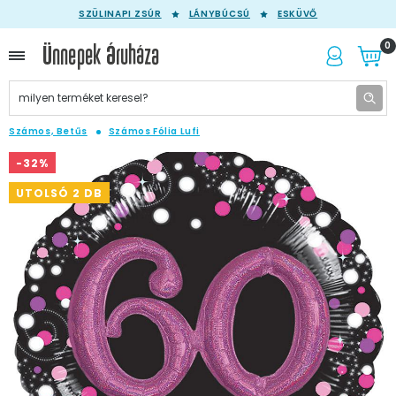
SZÜLINAPI ZSÚR
LÁNYBÚCSÚ
ESKÜVŐ
0
Számos, Betűs
Számos Fólia Lufi
-32%
UTOLSÓ 2 DB