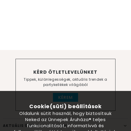
KÉRD ÖTLETLEVELÜNKET
Tippek, különlegességek, aktuális trendek a
partykellékek világából
KÉREM
Cookie(süti) beállítások
Oldalunk sütit használ, hogy biztosítsuk
Neked az Ünnepek Áruháza® teljes
funkcionalitását, informatívvá és
AKTUÁLIS ÜNNEPEK, ALKALMAK