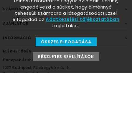
felhasználóbaráttá tegyük az oldalt. Kérünk,
engedélyezd a sütiket, hogy élménnyé
SZÁMOS SZÜLINAP
tehessük számodra a látogatásodat! Ezzel
elfogadod az
Adatkezelési tájékoztatóban
AJÁNLATOK
foglaltakat.
INFORMÁCIÓ
ÖSSZES ELFOGADÁSA
ELÉRHETŐSÉG
RÉSZLETES BEÁLLÍTÁSOK
Ünnepek Áruháza
1037
Budapest,
Fehéregyházi út 15.
Személyes átvételi pont
NYITVATARTÁS
Kedd - Péntek: 10:00 - 18:00
Szombat: 9:00 - 14:00
Hétfő, vasárnap: ZÁRVA
+36 30 984 6955
unnepekaruhaza@bwh.hu