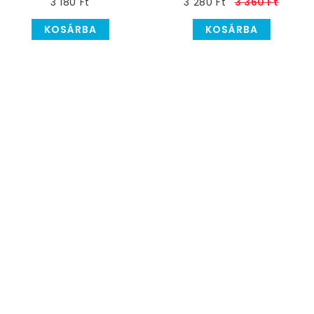
3 180 Ft
3 280 Ft
3 360 Ft
Fólia Lufi, 46 cm
cm
KOSÁRBA
KOSÁRBA