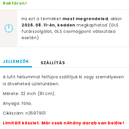
Raktáron!
Ha ezt a terméket
most megrendeled
, akkor
2026. 08. 11-én, kedden
megkaphatod (GLS
futárszolgálat, GLS csomagpont választása
esetén)
JELLEMZŐK
SZÁLLÍTÁS
A lufit héliummal felfújva szállítjuk ki vagy személyesen
is átveheted üzletünkben.
Mérete: 32 inch (81 cm).
Anyaga: fólia.
Cikkszám: n3597901
Limitált készlet. Már csak néhány darab van belőle!