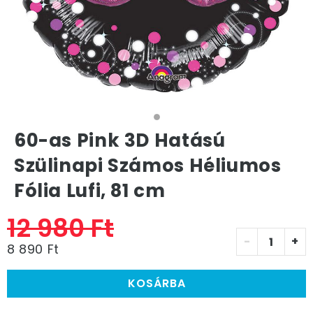
60-as Pink 3D Hatású
Szülinapi Számos Héliumos
Fólia Lufi, 81 cm
12 980 Ft
-
+
8 890 Ft
KOSÁRBA