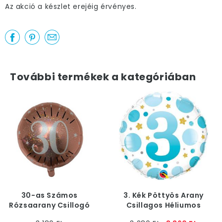
Az akció a készlet erejéig érvényes.
További termékek a kategóriában
30-as Számos
3. Kék Pöttyös Arany
Rózsaarany Csillogó
Csillagos Héliumos
Szülinapi Héliumos
Fólia Lufi Fiúknak, 46