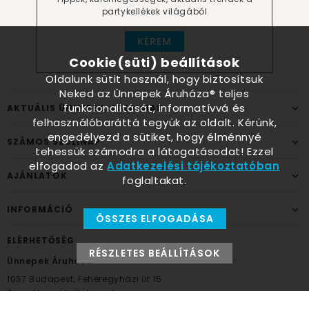
partykellékek világából
KÉREM
Cookie(süti) beállítások
Oldalunk sütit használ, hogy biztosítsuk
Neked az Ünnepek Áruháza® teljes
funkcionalitását, informatívvá és
AKTUÁLIS ÜNNEPEK, ALKALMAK
felhasználóbaráttá tegyük az oldalt. Kérünk,
engedélyezd a sütiket, hogy élménnyé
SZÁMOS SZÜLINAP
tehessük számodra a látogatásodat! Ezzel
elfogadod az
Adatkezelési tájékoztatóban
AJÁNLATOK
foglaltakat.
INFORMÁCIÓ
ÖSSZES ELFOGADÁSA
ELÉRHETŐSÉG
RÉSZLETES BEÁLLÍTÁSOK
Ünnepek Áruháza
1037
Budapest,
Fehéregyházi út 15.
Személyes átvételi pont