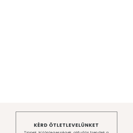
KÉRD ÖTLETLEVELÜNKET
Tippek, különlegességek, aktuális trendek a