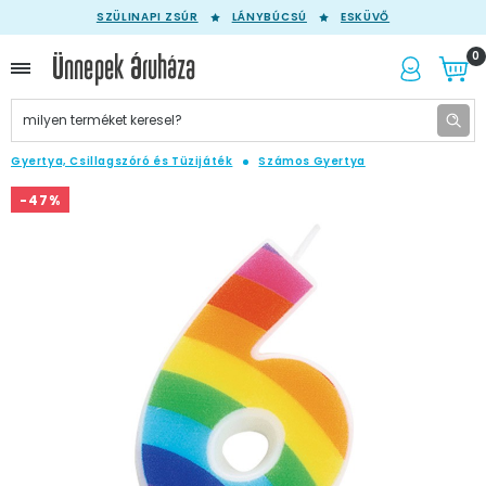
SZÜLINAPI ZSÚR
LÁNYBÚCSÚ
ESKÜVŐ
0
Gyertya, Csillagszóró és Tüzijáték
Számos Gyertya
-47%