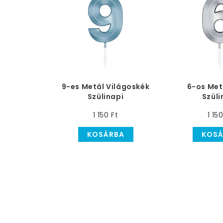
9-es Metál Világoskék
6-os Met
Szülinapi
Szüli
Számgyertya
Számgy
1 150 Ft
1 15
KOSÁRBA
KOSÁ