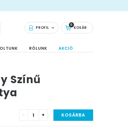
0
PROFIL
KOSÁR
OLTUNK
RÓLUNK
AKCIÓ
y Színű
tya
-
+
KOSÁRBA