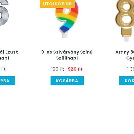
UTOLSÓ 9 DB
ál Ezüst
9-es Szivárvány Színű
Arany 
napi
Szülinapi
Gy
ertya
Számgyertya
0 Ft
190 Ft
920 Ft
1 3
RBA
KOSÁRBA
KO