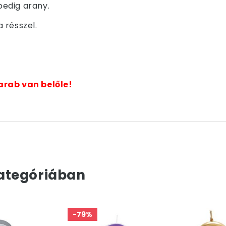
 pedig arany.
 résszel.
arab van belőle!
ategóriában
-79%