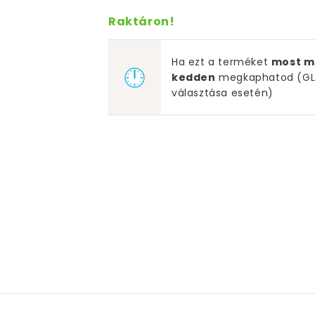
Raktáron!
Ha ezt a terméket
most m
kedden
megkaphatod (GLS
választása esetén)