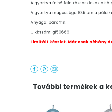
A gyertya felső fele rózsaszín, az alsó
A gyertya magassága 10,5 cm a pálcika
Anyaga: paraffin.
Cikkszám: gi50666
Limitált készlet. Már csak néhány d
További termékek a k