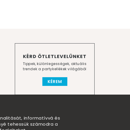
KÉRD ÖTLETLEVELÜNKET
Tippek, különlegességek, aktuális
trendek a partykellékek világából
KÉREM
nalitását, informatívvá és
nnyé tehessük számodra a