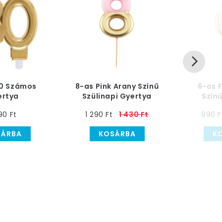
80 Számos
8-as Pink Arany Színű
6-os 
ertya
Szülinapi Gyertya
Színű
G
90 Ft
1 290 Ft
1 430 Ft
990 F
SÁRBA
KOSÁRBA
K