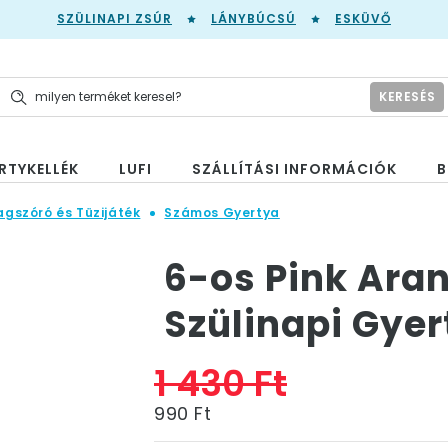
SZÜLINAPI ZSÚR
LÁNYBÚCSÚ
ESKÜVŐ
KERESÉS
RTYKELLÉK
LUFI
SZÁLLÍTÁSI INFORMÁCIÓK
B
agszóró és Tüzijáték
Számos Gyertya
6-os Pink Aran
Szülinapi Gyer
1 430 Ft
990 Ft