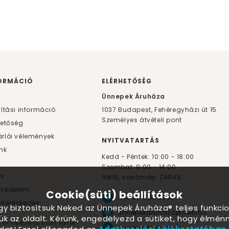
ORMÁCIÓ
ELÉRHETŐSÉG
F
Ünnepek Áruháza
lítási információ
1037
Budapest,
Fehéregyházi út 15.
Személyes átvételi pont
hetőség
rlói vélemények
NYITVATARTÁS
nk
Kedd - Péntek: 10:00 - 18:00
Szombat: 9:00 - 14:00
yv
Hétfő, vasárnap: ZÁRVA
tvédelem
Cookie(süti) beállítások
+36 30 984 6955
kereskedés
ogy biztosítsuk Neked az Ünnepek Áruháza® teljes funkcio
unnepekaruhaza@bwh.hu
ük az oldalt. Kérünk, engedélyezd a sütiket, hogy élmé
Környezetbarát lufik
UnnepekAruhaza