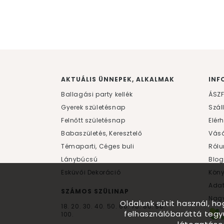
AKTUÁLIS ÜNNEPEK, ALKALMAK
INF
Ballagási party kellék
ÁSZ
Gyerek születésnap
Szál
Felnőtt születésnap
Elér
Babaszületés, Keresztelő
Vásá
Témaparti, Céges buli
Rólu
Lánybúcsú
Blog
Esküvői Dekoráció
Kön
Ada
SZÁMOS SZÜLINAP
Nagy
Oldalunk sütit használ, h
18.
20.
30.
40.
50.
60.
70.
80.
90.
felhasználóbaráttá tegy
100.